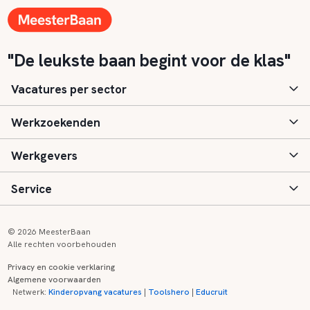
"De leukste baan begint voor de klas"
Vacatures per sector
Werkzoekenden
Basisonderwijs
Werkgevers
Speciaal (basis) onderwijs
Aanmelden
Service
Voortgezet onderwijs
Vacatures
Inloggen
Voortgezet speciaal onderwijs
Scholen
Informatie
Contact
© 2026 MeesterBaan
Alle rechten voorbehouden
Middelbaar beroepsonderwijs
Opleidingen
Tarieven
FAQ
Privacy en cookie verklaring
Algemene voorwaarden
Kinderopvang
Zij-instroom informatie
Registreren
Onderwijs links
Netwerk:
Kinderopvang vacatures
|
Toolshero
|
Educruit