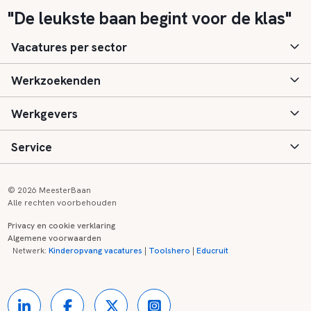
"De leukste baan begint voor de klas"
Vacatures per sector
Werkzoekenden
Basisonderwijs
Werkgevers
Speciaal (basis) onderwijs
Aanmelden
Service
Voortgezet onderwijs
Vacatures
Inloggen
Voortgezet speciaal onderwijs
Scholen
Informatie
Contact
© 2026 MeesterBaan
Alle rechten voorbehouden
Middelbaar beroepsonderwijs
Opleidingen
Tarieven
FAQ
Privacy en cookie verklaring
Algemene voorwaarden
Kinderopvang
Zij-instroom informatie
Registreren
Onderwijs links
Netwerk:
Kinderopvang vacatures
|
Toolshero
|
Educruit
Hoger beroepsonderwijs
Banenmarkten
Referenties
Over ons