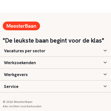
"De leukste baan begint voor de klas"
Vacatures per sector
Werkzoekenden
Basisonderwijs
Werkgevers
Speciaal (basis) onderwijs
Aanmelden
Service
Voortgezet onderwijs
Vacatures
Inloggen
Voortgezet speciaal onderwijs
Scholen
Informatie
Contact
© 2026 MeesterBaan
Alle rechten voorbehouden
Middelbaar beroepsonderwijs
Opleidingen
Tarieven
FAQ