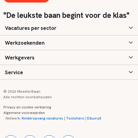
"De leukste baan begint voor de klas"
Vacatures per sector
Werkzoekenden
Basisonderwijs
Werkgevers
Speciaal (basis) onderwijs
Aanmelden
Service
Voortgezet onderwijs
Vacatures
Inloggen
Voortgezet speciaal onderwijs
Scholen
Informatie
Contact
© 2026 MeesterBaan
Alle rechten voorbehouden
Middelbaar beroepsonderwijs
Opleidingen
Tarieven
FAQ
Privacy en cookie verklaring
Algemene voorwaarden
Kinderopvang
Zij-instroom informatie
Registreren
Onderwijs links
Netwerk:
Kinderopvang vacatures
|
Toolshero
|
Educruit
Hoger beroepsonderwijs
Banenmarkten
Referenties
Over ons