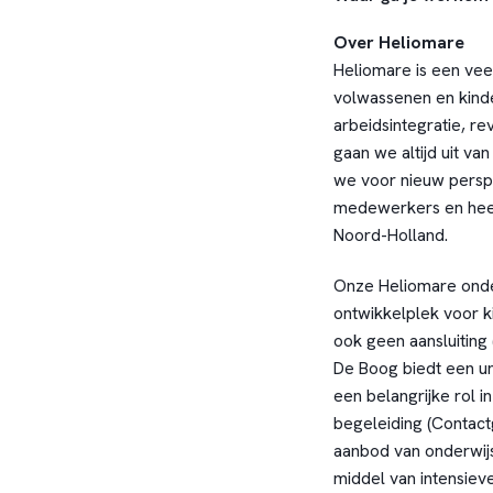
Over Heliomare
Heliomare is een vee
volwassenen en kind
arbeidsintegratie, re
gaan we altijd uit va
we voor nieuw perspe
medewerkers en heef
Noord-Holland.
Onze Heliomare onder
ontwikkelplek voor 
ook geen aansluiting
De Boog biedt een un
een belangrijke rol i
begeleiding (Contactg
aanbod van onderwijs
middel van intensie