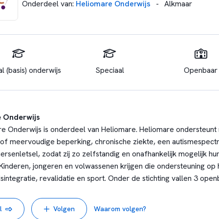
Onderdeel van
:
Heliomare Onderwijs
-
Alkmaar
l (basis) onderwijs
Speciaal
Openbaar
e Onderwijs
re Onderwijs is onderdeel van Heliomare. Heliomare ondersteun
 of meervoudige beperking, chronische ziekte, een autismespect
rsenletsel, zodat zij zo zelfstandig en onafhankelijk mogelijk hu
inderen, jongeren en volwassenen krijgen die ondersteuning op 
sintegratie, revalidatie en sport. Onder de stichting vallen 3 ope
zet) speciaal onderwijs op 4 locaties in de regio Noord-Holland.
ie.
l
Volgen
Waarom volgen?