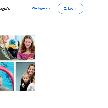
egio's
Werkgevers
Log in