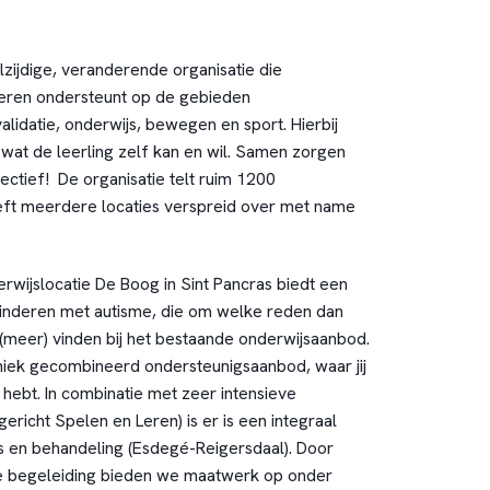
lzijdige, veranderende organisatie die
eren ondersteunt op de gebieden
validatie, onderwijs, bewegen en sport. Hierbij
n wat de leerling zelf kan en wil. Samen zorgen
ctief! De organisatie telt ruim 1200
t meerdere locaties verspreid over met name
wijslocatie De Boog in Sint Pancras biedt een
kinderen met autisme, die om welke reden dan
 (meer) vinden bij het bestaande onderwijsaanbod.
iek gecombineerd ondersteunigsaanbod, waar jij
n hebt. In combinatie met zeer intensieve
ericht Spelen en Leren) is er is een integraal
 en behandeling (Esdegé-Reigersdaal). Door
ve begeleiding bieden we maatwerk op onder