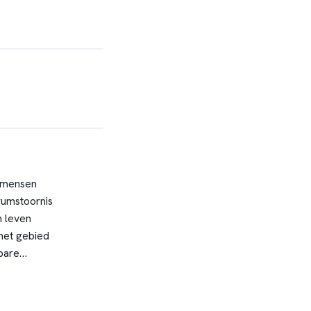
t mensen
rumstoornis
n leven
het gebied
nbare
 De scholen