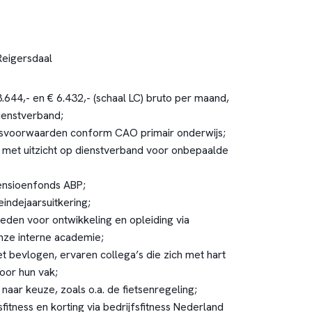
Reigersdaal
3.644,- en € 6.432,- (schaal LC) bruto per maand,
dienstverband;
idsvoorwaarden conform CAO primair onderwijs;
, met uitzicht op dienstverband voor onbepaalde
nsioenfonds ABP;
indejaarsuitkering;
den voor ontwikkeling en opleiding via
nze interne academie;
 bevlogen, ervaren collega’s die zich met hart
voor hun vak;
 naar keuze, zoals o.a. de fietsenregeling;
fitness en korting via bedrijfsfitness Nederland