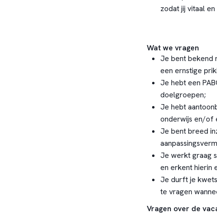
zodat jij vitaal en
Wat we vragen
Je bent bekend 
een ernstige pri
Je hebt een PABO
doelgroepen;
Je hebt aantoonb
onderwijs en/of
Je bent breed inz
aanpassingsver
Je werkt graag s
en erkent hierin 
Je durft je kwet
te vragen wannee
Vragen over de vac