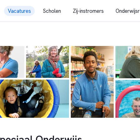
Vacatures
Scholen
Zij-instromers
Onderwijsr
Speciaal Onderwijs