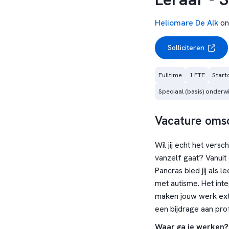
Heliomare De Alk
on
Solliciteren
Fulltime
1 FTE
Start
Speciaal (basis) onderwi
Vacature omsc
Wil jij echt het versc
vanzelf gaat? Vanuit 
Pancras bied jij als 
met autisme. Het int
maken jouw werk extra
een bijdrage aan prof
Waar ga je werken?