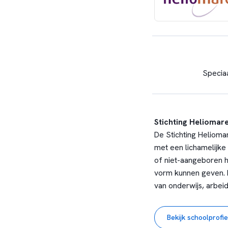
Speciaa
Stichting Heliomar
De Stichting Helioma
met een lichamelijke
of niet-aangeboren he
vorm kunnen geven. K
van onderwijs, arbeid
scholen voor (voortge
vormen één organisat
Bekijk schoolprofie