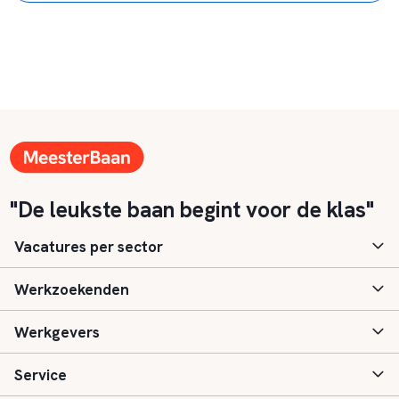
"De leukste baan begint voor de klas"
Vacatures per sector
Werkzoekenden
Basisonderwijs
Werkgevers
Speciaal (basis) onderwijs
Aanmelden
Service
Voortgezet onderwijs
Vacatures
Inloggen