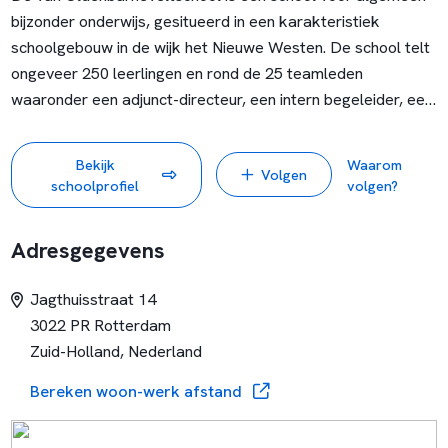
bijzonder onderwijs, gesitueerd in een karakteristiek
schoolgebouw in de wijk het Nieuwe Westen. De school telt
ongeveer 250 leerlingen en rond de 25 teamleden
waaronder een adjunct-directeur, een intern begeleider, een
remedial teacher en verschillende coördinatoren. Daarnaast
werken er ook diverse vakleerkrachten (gym, muziek,
Bekijk
Waarom
Volgen
beeldende vorming & techniek en ICT). Wij vinden het
schoolprofiel
volgen?
belangrijk dat kinderen binnen een veilige omgeving hun
talenten op alle gebied maximaal kunnen ontplooien.
Adresgegevens
Er heerst binnen het team een prettige, collegiale sfeer. Het
team is een mix van jongere en oudere leerkrachten.
Jagthuisstraat 14
Daarnaast is er een grote ouderbetrokkenheid. De school is
3022 PR Rotterdam
een zogenaamde eenpitter waarbij ouders het bestuur
Zuid-Holland, Nederland
vormen.
Bereken woon-werk afstand