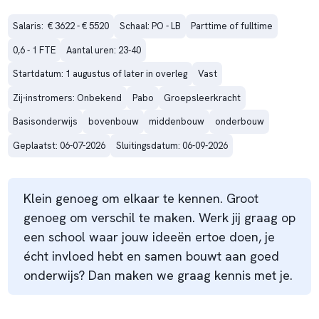
Salaris:  € 3622 - € 5520
Schaal: PO - LB
Parttime of fulltime
0,6 - 1 FTE
Aantal uren: 23-40
Startdatum: 1 augustus of later in overleg
Vast
Zij-instromers: Onbekend
Pabo
Groepsleerkracht
Basisonderwijs
bovenbouw
middenbouw
onderbouw
Geplaatst: 06-07-2026
Sluitingsdatum: 06-09-2026
Klein genoeg om elkaar te kennen. Groot
genoeg om verschil te maken. Werk jij graag op
een school waar jouw ideeën ertoe doen, je
écht invloed hebt en samen bouwt aan goed
onderwijs? Dan maken we graag kennis met je.