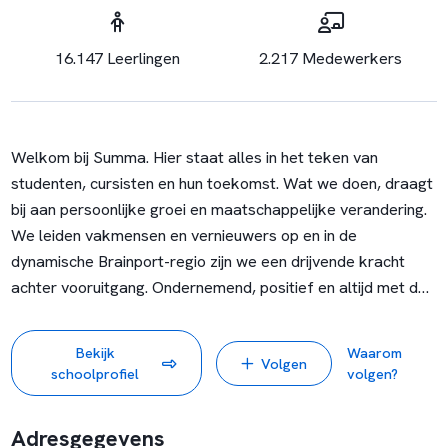
16.147 Leerlingen
2.217 Medewerkers
Welkom bij Summa. Hier staat alles in het teken van
studenten, cursisten en hun toekomst. Wat we doen, draagt
bij aan persoonlijke groei en maatschappelijke verandering.
We leiden vakmensen en vernieuwers op en in de
dynamische Brainport-regio zijn we een drijvende kracht
achter vooruitgang. Ondernemend, positief en altijd met de
blik vooruit.
Bekijk
Waarom
Volgen
Thuisbasis van talentontdekkers
schoolprofiel
volgen?
Adresgegevens