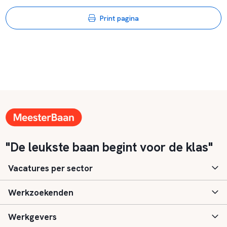
Print pagina
"De leukste baan begint voor de klas"
Vacatures per sector
Werkzoekenden
Basisonderwijs
Werkgevers
Speciaal (basis) onderwijs
Aanmelden