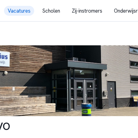
Vacatures
Scholen
Zij-instromers
Onderwijsr
VO