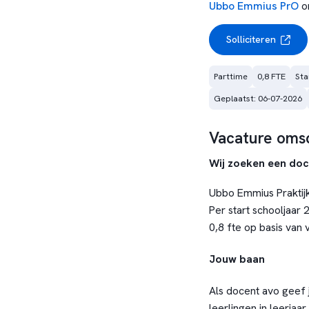
Ubbo Emmius PrO
o
Solliciteren
Parttime
0,8 FTE
Sta
Geplaatst: 06-07-2026
Vacature omsc
Wij zoeken een doc
Ubbo Emmius Praktij
Per start schooljaar 
0,8 fte op basis van
Jouw baan
Als docent avo geef 
leerlingen in leerjaar