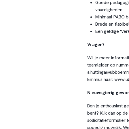
Goede pedagogis
vaardigheden.
Minimaal PABO b
Brede en flexibel
Een geldige 'Ver
Vragen?
Wil je meer informati
teamleider op nummer
a.huttinga@ubboemmi
Emmius naar:
www.ub
Nieuwsgierig gewo
Ben je enthousiast ge
bent? Klik dan op de 
sollicitatieformulier
spoedig mogelijk. We