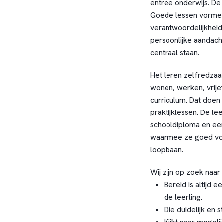
entree onderwijs. De 
Goede lessen vormen
verantwoordelijkhei
persoonlijke aandac
centraal staan.
Het leren zelfredzaa
wonen, werken, vrije
curriculum. Dat doen
praktijklessen. De le
schooldiploma en een
waarmee ze goed voo
loopbaan.
Wij zijn op zoek naa
Bereid is altijd 
de leerling.
Die duidelijk en s
Kijkt naar mogeli