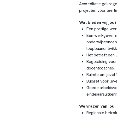
Accreditatie gekregen
projecten voor leer
Wat bieden wij jou?
Een prettige wer
Een werkgever m
onderwijsconcept
loopbaanontwikke
Het betreft een 
Begeleiding voor
docentcoaches.
Ruimte om jezelf
Budget voor lev
Goede arbeidsvo
eindejaarsuitkeri
We vragen van jou
Regionale betrok