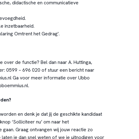
che, didactische en communicatieve
evoegdheid.
e inzetbaarheid.
klaring Omtrent het Gedrag'.
e over de functie? Bel dan naar A. Huttinga,
: 0599 – 696 020 of stuur een bericht naar
us.nl Ga voor meer informatie over Ubbo
boemmius.nl
.
rden?
worden en denk je dat jij de geschikte kandidaat
knop ‘Solliciteer nu’ om naar het
 te gaan. Graag ontvangen wij jouw reactie zo
 laten je dan snel weten of we je uitnodigen voor