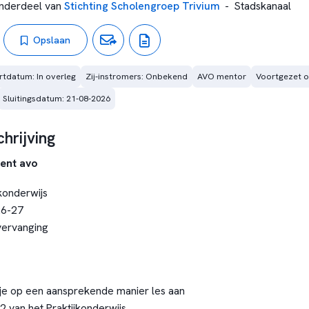
nderdeel van
Stichting Scholengroep Trivium
-
Stadskanaal
Opslaan
rtdatum: In overleg
Zij-instromers: Onbekend
AVO mentor
Voortgezet o
Sluitingsdatum: 21-08-2026
hrijving
ent avo
konderwijs
26-27
 vervanging
je op een aansprekende manier les aan
 2 van het Praktijkonderwijs.