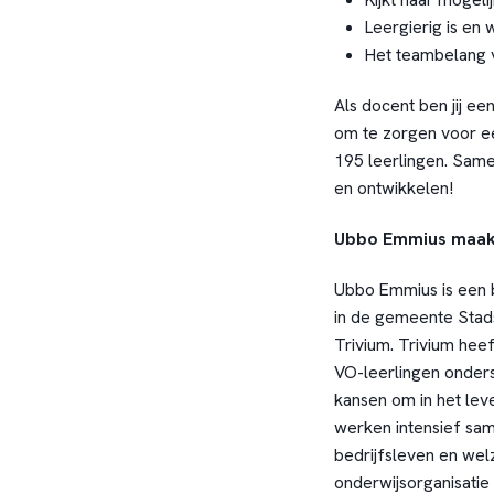
Leergierig is en 
Het teambelang v
Als docent ben jij ee
om te zorgen voor e
195 leerlingen. Same
en ontwikkelen!
Ubbo Emmius maakt 
Ubbo Emmius is een 
in de gemeente Stad
Trivium. Trivium he
VO-leerlingen onders
kansen om in het lev
werken intensief sam
bedrijfsleven en wel
onderwijsorganisatie