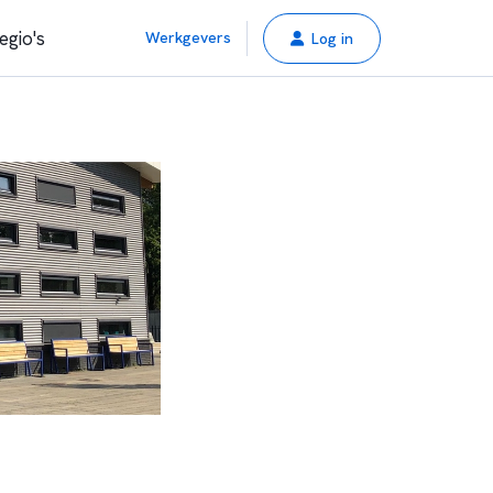
egio's
Werkgevers
Log in