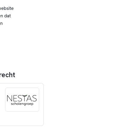
website
n dat
en
recht