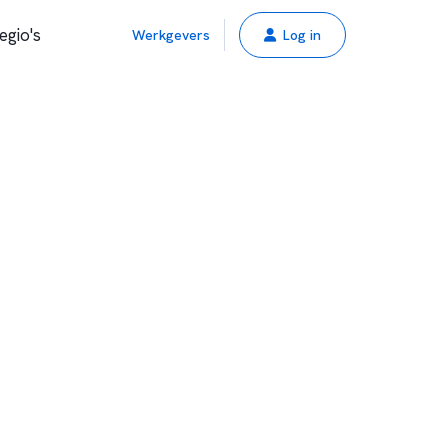
egio's
Werkgevers
Log in