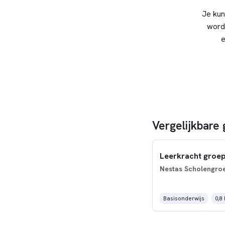
Je kun
word
e
Vergelijkbare 
Leerkracht groep
Nestas Scholengro
Basisonderwijs
0,8