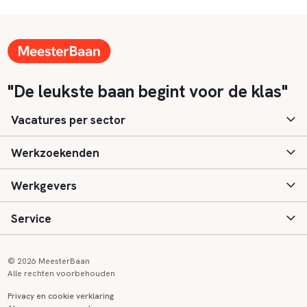
"De leukste baan begint voor de klas"
Vacatures per sector
Werkzoekenden
Basisonderwijs
Werkgevers
Speciaal (basis) onderwijs
Aanmelden
Service
Voortgezet onderwijs
Vacatures
Inloggen
Voortgezet speciaal onderwijs
Scholen
Informatie
Contact
© 2026 MeesterBaan
Alle rechten voorbehouden
Middelbaar beroepsonderwijs
Opleidingen
Tarieven
FAQ
Privacy en cookie verklaring