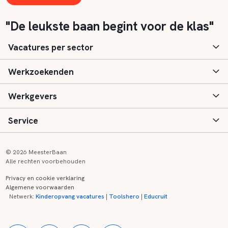
"De leukste baan begint voor de klas"
Vacatures per sector
Werkzoekenden
Basisonderwijs
Werkgevers
Speciaal (basis) onderwijs
Aanmelden
Service
Voortgezet onderwijs
Vacatures
Inloggen
Voortgezet speciaal onderwijs
Scholen
Informatie
Contact
© 2026 MeesterBaan
Alle rechten voorbehouden
Middelbaar beroepsonderwijs
Opleidingen
Tarieven
FAQ
Privacy en cookie verklaring
Algemene voorwaarden
Kinderopvang
Zij-instroom informatie
Registreren
Onderwijs links
Netwerk:
Kinderopvang vacatures
|
Toolshero
|
Educruit
Hoger beroepsonderwijs
Banenmarkten
Referenties
Over ons