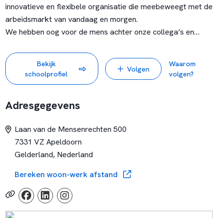
innovatieve en flexibele organisatie die meebeweegt met de
arbeidsmarkt van vandaag en morgen.
We hebben oog voor de mens achter onze collega’s en
studenten. Je krijgt ruimte voor eigen inbreng om jouw
stempel op ons onderwijs te zetten. We creëren een veilige
Bekijk
Waarom
Volgen
thuisbasis waarin je jezelf optimaal kunt ontwikkelen. Van
schoolprofiel
volgen?
werk-privébalans tot professionalisering: we zijn er voor je.
Ook een waardevolle bijdrage leveren aan de ontwikkeling
Adresgegevens
van onze studenten én jezelf? Bekijk onze vacatures!
Laan van de Mensenrechten 500
7331 VZ Apeldoorn
Gelderland, Nederland
Bereken woon-werk afstand