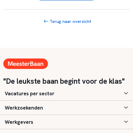
Terug naar overzicht
"De leukste baan begint voor de klas"
Vacatures per sector
Werkzoekenden
Basisonderwijs
Werkgevers
Speciaal (basis) onderwijs
Aanmelden