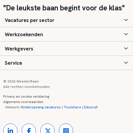
"De leukste baan begint voor de klas"
Vacatures per sector
Werkzoekenden
Basisonderwijs
Werkgevers
Speciaal (basis) onderwijs
Aanmelden
Service
Voortgezet onderwijs
Vacatures
Inloggen
Voortgezet speciaal onderwijs
Scholen
Informatie
Contact
© 2026 MeesterBaan
Alle rechten voorbehouden
Middelbaar beroepsonderwijs
Opleidingen
Tarieven
FAQ
Privacy en cookie verklaring
Algemene voorwaarden
Kinderopvang
Zij-instroom informatie
Registreren
Onderwijs links
Netwerk:
Kinderopvang vacatures
|
Toolshero
|
Educruit
Hoger beroepsonderwijs
Banenmarkten
Referenties
Over ons