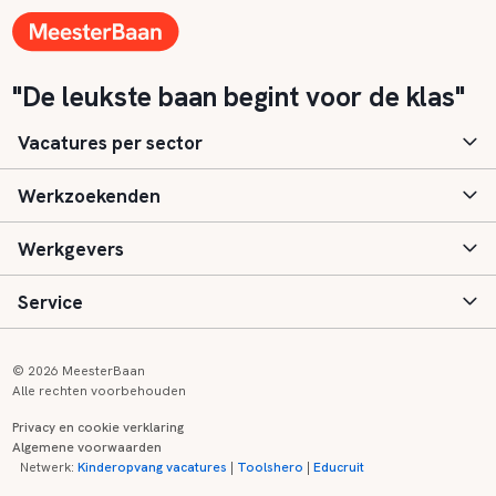
"De leukste baan begint voor de klas"
Vacatures per sector
Werkzoekenden
Basisonderwijs
Werkgevers
Speciaal (basis) onderwijs
Aanmelden
Service
Voortgezet onderwijs
Vacatures
Inloggen
Voortgezet speciaal onderwijs
Scholen
Informatie
Contact
© 2026 MeesterBaan
Alle rechten voorbehouden
Middelbaar beroepsonderwijs
Opleidingen
Tarieven
FAQ
Privacy en cookie verklaring
Algemene voorwaarden
Kinderopvang
Zij-instroom informatie
Registreren
Onderwijs links
Netwerk:
Kinderopvang vacatures
|
Toolshero
|
Educruit