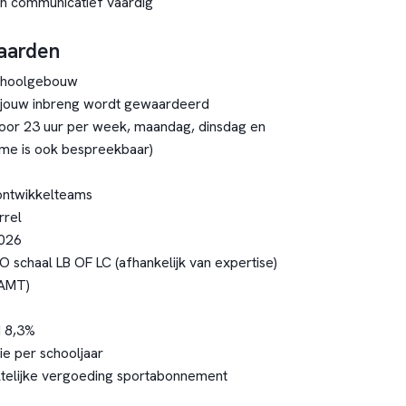
en communicatief vaardig
aarden
choolgebouw
 jouw inbreng wordt gewaardeerd
voor 23 uur per week, maandag, dinsdag en
ime is ook bespreekbaar)
ntwikkelteams
rrel
2026
O schaal LB OF LC (afhankelijk van expertise)
(AMT)
 8,3%
e per schooljaar
ltelijke vergoeding sportabonnement