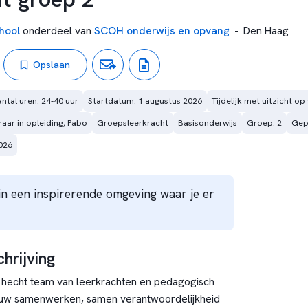
hool
onderdeel van
SCOH onderwijs en opvang
-
Den Haag
Opslaan
ntal uren: 24-40 uur
Startdatum: 1 augustus 2026
Tijdelijk met uitzicht op
raar in opleiding, Pabo
Groepsleerkracht
Basisonderwijs
Groep: 2
Gepl
026
n in een inspirerende omgeving waar je er
hrijving
en hecht team van leerkrachten en pedagogisch
uw samenwerken, samen verantwoordelijkheid