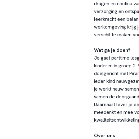
dragen en continu va
verzorging en ontspa
leerkracht een belang
werkomgeving krijg je
verschil te maken voo
Wat ga je doen?
Je gaat parttime les
kinderen in groep 2. V
doelgericht met Piram
ieder kind nauwgezet 
je werkt nauw samen m
samen de doorgaande
Daarnaast lever je ee
meedenkt en mee vo
kwaliteitsontwikkelin
Over ons