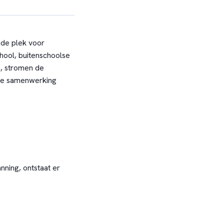
nde plek voor
chool, buitenschoolse
n, stromen de
 De samenwerking
ning, ontstaat er
t de zorg