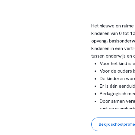
Het nieuwe en ruime
kinderen van 0 tot 13
opvang, basisonderwi
kinderen in een ver
tussen onderwijs en 
Voor het kind is 
Voor de ouders i
De kinderen word
Er is één eendui
Pedagogisch mede
Door samen veran
rust en saamhori
Gedeelde zorg vo
beheersbaar.
Bekijk schoolprofie