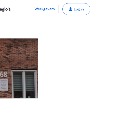
egio's
Werkgevers
Log in