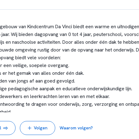
 gebouw van Kindcentrum Da Vinci biedt een warme en uitnodige
 jaar. Wij bieden dagopvang van 0 tot 4 jaar, peuterschool, voors
js en naschoolse activiteiten. Door alles onder één dak te hebbe
trouwde omgeving rustig door van de opvang naar het onderwijs.
opvang biedt vele voordelen:
er een veilige, soepele overgang.
s er het gemak van alles onder één dak.
en van jongs af aan goed gevolgd.
dige pedagogische aanpak en educatieve onderwijskundige lijn.
werkers en leerkrachten leren van en met elkaar.
twoording te dragen voor onderwijs, zorg, verzorging en ontspan
gheid.
or kinderen brengt de behoeften van het kind in beeld en maak
l
Volgen
Waarom volgen?