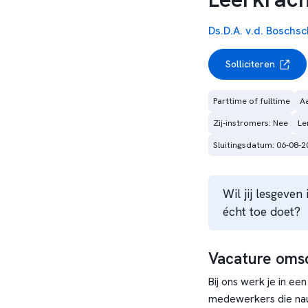
Ds.D.A. v.d. Boschsc
Solliciteren
Parttime of fulltime
Aa
Zij-instromers: Nee
Le
Sluitingsdatum: 06-08-2
Wil jij lesgeve
écht toe doet?
Vacature omsc
Bij ons werk je in e
medewerkers die na