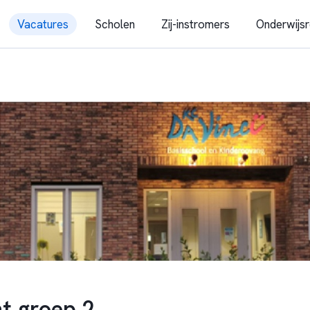
Vacatures
Scholen
Zij-instromers
Onderwijsr
t groep 2