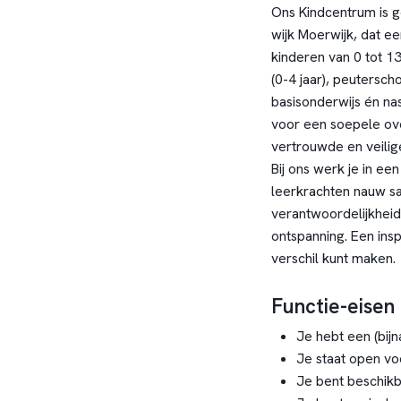
Ons Kindcentrum is g
wijk Moerwijk, dat e
kinderen van 0 tot 1
(0-4 jaar), peutersch
basisonderwijs én nas
voor een soepele ov
vertrouwde en veili
Bij ons werk je in 
leerkrachten nauw s
verantwoordelijkheid
ontspanning. Een ins
verschil kunt maken.
Functie-eisen
Je hebt een (bij
Je staat open vo
Je bent beschikb