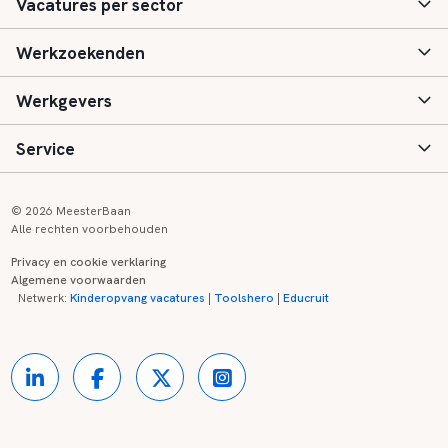
Vacatures per sector
Werkzoekenden
Basisonderwijs
Werkgevers
Speciaal (basis) onderwijs
Aanmelden
Service
Voortgezet onderwijs
Vacatures
Inloggen
Voortgezet speciaal onderwijs
Scholen
Informatie
Contact
© 2026 MeesterBaan
Alle rechten voorbehouden
Middelbaar beroepsonderwijs
Opleidingen
Tarieven
FAQ
Privacy en cookie verklaring
Algemene voorwaarden
Kinderopvang
Zij-instroom informatie
Registreren
Onderwijs links
Netwerk:
Kinderopvang vacatures
|
Toolshero
|
Educruit
Hoger beroepsonderwijs
Banenmarkten
Referenties
Over ons
Onderwijsregio's
Contact
Partners
Kennisbank