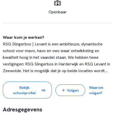
Openbaar
Waar kom je werken?
RSG Slingerbos | Levant is een ambitieuze, dynamische
school voor mavo, havo en vwo waar ontwikkeling en
kwaliteit hoog in het vaandel staan. We hebben twee
vestigingen: RSG Slingerbos in Harderwijk en RSG Levant in
Zeewolde. Het is mogelijk dat je op beide locaties wordt
ingezet.
Onze school telt ongeveer 1800 leerlingen en is gehuisvest
Bekijk
Waarom
Volgen
in twee lichte, frisse, moderne gebouwen. Op beide locaties
schoolprofiel
volgen?
bieden wij volledige basisvorming en eindonderwijs vmbo
aan. De tweede fase havo/vwo wordt afgerond op locatie
Adresgegevens
Slingerbos in Harderwijk.