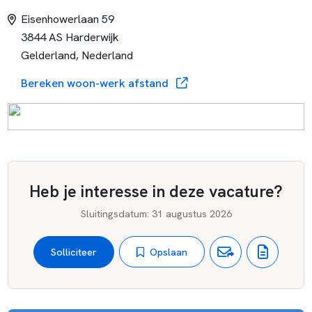
Eisenhowerlaan 59
Aurora OnderwijsGroep
3844 AS Harderwijk
Onze school is onderdeel van Aurora OnderwijsGroep. Een
Gelderland, Nederland
samenwerking tussen primair en voortgezet algemeen
toegankelijk openbaar onderwijs op de Veluwe en omgeving.
Bereken woon-werk afstand
Ook RSG N.O. Veluwe en de 23 basisscholen van Stichting
Proo zijn onderdeel van Aurora OnderwijsGroep.
Heb je interesse in deze vacature?
Sluitingsdatum
:
31 augustus 2026
Opslaan
Solliciteer