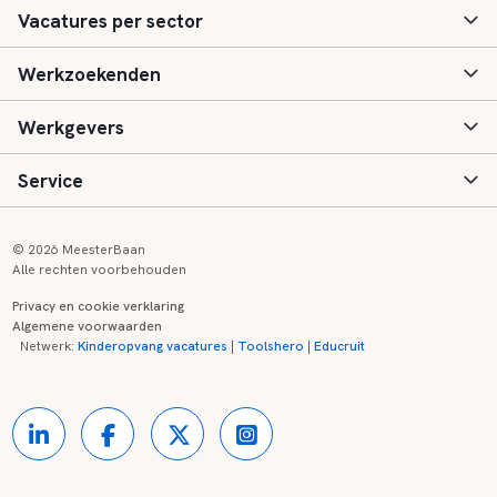
Vacatures per sector
Werkzoekenden
Basisonderwijs
Werkgevers
Speciaal (basis) onderwijs
Aanmelden
Service
Voortgezet onderwijs
Vacatures
Inloggen
Voortgezet speciaal onderwijs
Scholen
Informatie
Contact
© 2026 MeesterBaan
Alle rechten voorbehouden
Middelbaar beroepsonderwijs
Opleidingen
Tarieven
FAQ
Privacy en cookie verklaring
Algemene voorwaarden
Kinderopvang
Zij-instroom informatie
Registreren
Onderwijs links
Netwerk:
Kinderopvang vacatures
|
Toolshero
|
Educruit
Hoger beroepsonderwijs
Banenmarkten
Referenties
Over ons
Onderwijsregio's
Contact
Partners