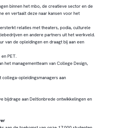
ingen binnen het mbo, de creatieve sector en de
en vertaalt deze naar kansen voor het
rsterkt relaties met theaters, podia, culturele
iebedrijven en andere partners uit het werkveld.
r van de opleidingen en draagt bij aan een
B en PET.
 van het managementteam van College Design,
 collega-opleidingsmanagers aan
eve bijdrage aan Deltionbrede ontwikkelingen en
ver
jks aan de toekomst van onze 17.000 studenten