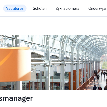
Vacatures
Scholen
Zij-instromers
Onderwijsr
gsmanager