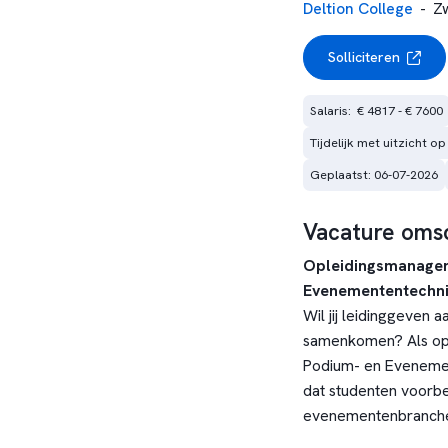
Deltion College
-
Z
Solliciteren
Salaris:  € 4817 - € 7600
Tijdelijk met uitzicht op
Geplaatst: 06-07-2026
Vacature omsc
Opleidingsmanager
Evenemententechnie
Wil jij leidinggeven a
samenkomen? Als op
Podium- en Evenement
dat studenten voorbe
evenementenbranche