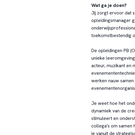
Wat ga je doen?
Jij zorgt ervoor dat 
opleidingsmanager ge
onderwijsprofessional
toekomstbestendig o
De opleidingen PB (
unieke leeromgeving b
acteur, muzikant en m
evenemententechniek.
werken nauw samen me
evenementenorganisat
Je weet hoe het onder
dynamiek van de creat
stimuleert en onders
collega's om samen h
je vanuit de strategi