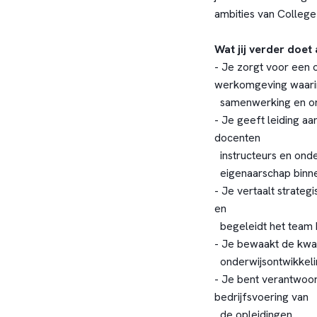
ambities van College
Wat jij verder doet
- Je zorgt voor een 
werkomgeving waari
samenwerking en ont
- Je geeft leiding a
docenten
instructeurs en ond
eigenaarschap binne
- Je vertaalt strate
en
begeleidt het team b
- Je bewaakt de kwal
onderwijsontwikkeli
- Je bent verantwoord
bedrijfsvoering van
de opleidingen.