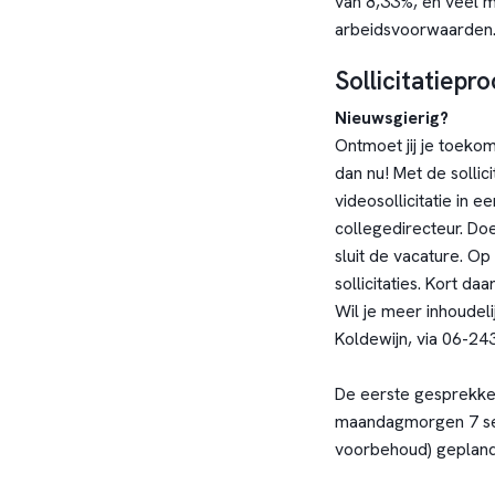
van 8,33%, en veel 
arbeidsvoorwaarden
Sollicitatiepr
Nieuwsgierig?
Ontmoet jij je toekom
dan nu! Met de sollici
videosollicitatie in e
collegedirecteur. Do
sluit de vacature. O
sollicitaties. Kort da
Wil je meer inhoudel
Koldewijn, via 06-24
De eerste gesprekke
maandagmorgen 7 se
voorbehoud) gepland