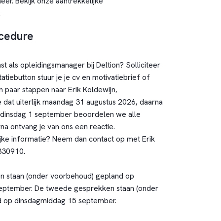
meer.
Bekijk onze aantrekkelijke
.
ocedure
st als opleidingsmanager bij Deltion? Solliciteer
tatiebutton stuur je je cv en motivatiebrief of
en paar stappen naar Erik Koldewijn,
e dat uiterlijk maandag 31 augustus 2026, daarna
p dinsdag 1 september beoordelen we alle
arna ontvang je van ons een reactie.
ijke informatie? Neem dan contact op met Erik
330910.
n staan (onder voorbehoud) gepland op
ptember. De tweede gesprekken staan (onder
 op dinsdagmiddag 15 september.