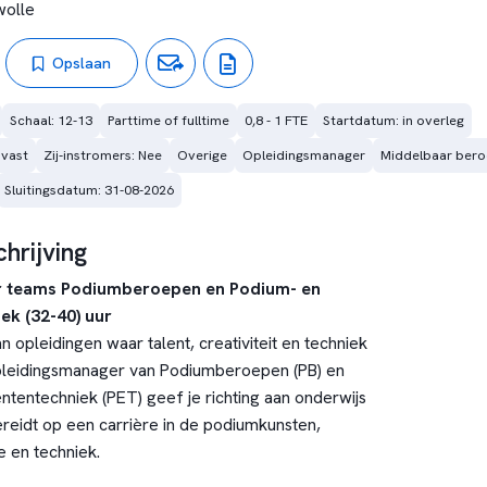
wolle
Opslaan
Schaal: 12-13
Parttime of fulltime
0,8 - 1 FTE
Startdatum: in overleg
 vast
Zij-instromers: Nee
Overige
Opleidingsmanager
Middelbaar bero
Sluitingsdatum: 31-08-2026
hrijving
 teams Podiumberoepen en Podium- en
k (32-40) uur
an opleidingen waar talent, creativiteit en techniek
leidingsmanager van Podiumberoepen (PB) en
entechniek (PET) geef je richting aan onderwijs
reidt op een carrière in de podiumkunsten,
 en techniek.