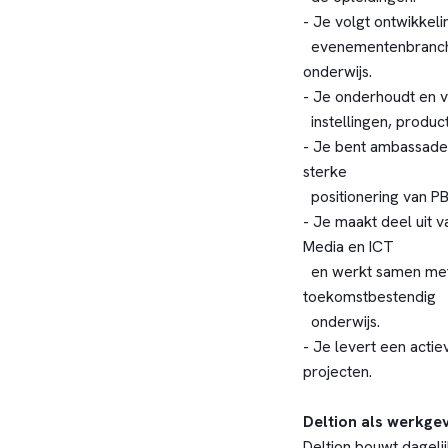
- Je volgt ontwikkel
evenementenbranche 
onderwijs.
- Je onderhoudt en ve
instellingen, product
- Je bent ambassadeu
sterke
positionering van P
- Je maakt deel uit
Media en ICT
en werkt samen met
toekomstbestendig
onderwijs.
- Je levert een acti
projecten.
Deltion als werkge
Deltion bouwt dageli