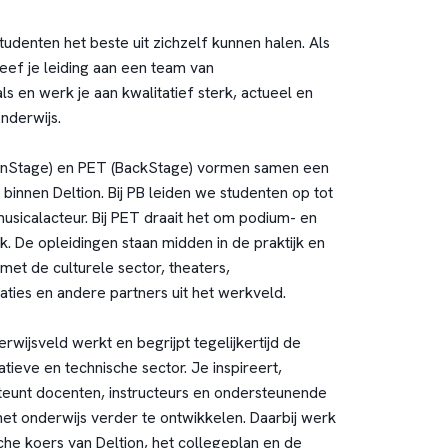
studenten het beste uit zichzelf kunnen halen. Als
ef je leiding aan een team van
s en werk je aan kwalitatief sterk, actueel en
nderwijs.
OnStage) en PET (BackStage) vormen samen een
innen Deltion. Bij PB leiden we studenten op tot
usicalacteur. Bij PET draait het om podium- en
 De opleidingen staan midden in de praktijk en
t de culturele sector, theaters,
ies en andere partners uit het werkveld.
wijsveld werkt en begrijpt tegelijkertijd de
ieve en technische sector. Je inspireert,
teunt docenten, instructeurs en ondersteunende
et onderwijs verder te ontwikkelen. Daarbij werk
sche koers van Deltion, het collegeplan en de