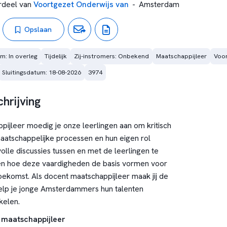
deel van
Voortgezet Onderwijs van
-
Amsterdam
Opslaan
m: In overleg
Tijdelijk
Zij-instromers: Onbekend
Maatschappijleer
Voor
Sluitingsdatum: 18-08-2026
3974
hrijving
pijleer moedig je onze leerlingen aan om kritisch
atschappelijke processen en hun eigen rol
olle discussies tussen en met de leerlingen te
ien hoe deze vaardigheden de basis vormen voor
oekomst. Als docent maatschappijleer maak jij de
help je jonge Amsterdammers hun talenten
kelen.
 maatschappijleer