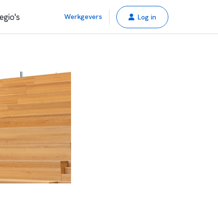
egio's
Werkgevers
Log in