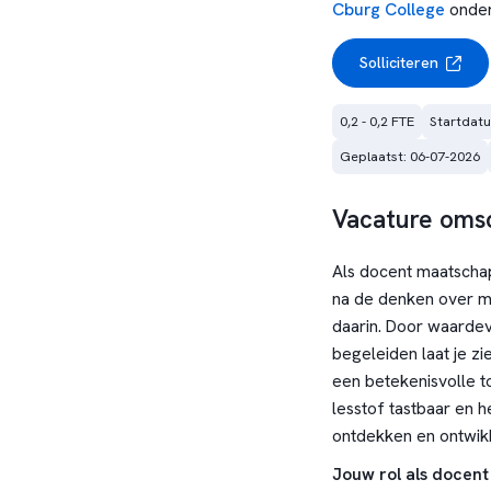
Cburg College
onder
Solliciteren
0,2 - 0,2 FTE
Startdatu
Geplaatst: 06-07-2026
Vacature omsc
Als docent maatschap
na de denken over ma
daarin. Door waardev
begeleiden laat je z
een betekenisvolle t
lesstof tastbaar en 
ontdekken en ontwik
Jouw rol als docent