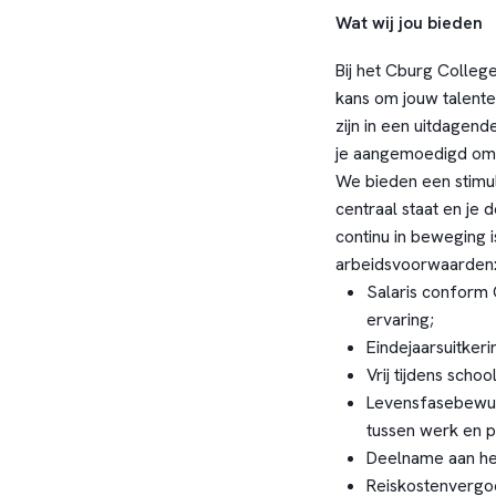
Wat wij jou bieden
Bij het Cburg Colleg
kans om jouw talente
zijn in een uitdagend
je aangemoedigd om t
We bieden een stim
centraal staat en je
continu in beweging 
arbeidsvoorwaarden
Salaris conform 
ervaring;
Eindejaarsuitker
Vrij tijdens schoo
Levensfasebewus
tussen werk en p
Deelname aan he
Reiskostenvergo