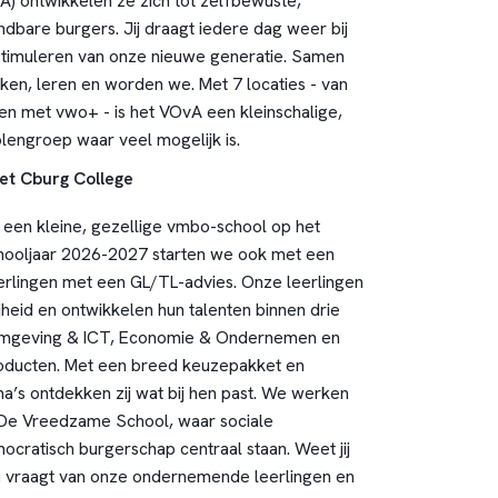
) ontwikkelen ze zich tot zelfbewuste,
dbare burgers. Jij draagt iedere dag weer bij
stimuleren van onze nieuwe generatie. Samen
en, leren en worden we. Met 7 locaties - van
 en met vwo+ - is het VOvA een kleinschalige,
lengroep waar veel mogelijk is.
et Cburg College
 een kleine, gezellige vmbo-school op het
hooljaar 2026-2027 starten we ook met een
erlingen met een GL/TL-advies. Onze leerlingen
jheid en ontwikkelen hun talenten binnen drie
ormgeving & ICT, Economie & Ondernemen en
roducten. Met een breed keuzepakket en
’s ontdekken zij wat bij hen past. We werken
De Vreedzame School, waar sociale
cratisch burgerschap centraal staan. Weet jij
n vraagt van onze ondernemende leerlingen en