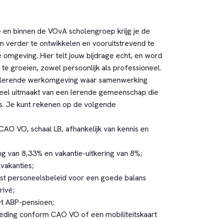
e en binnen de VOvA scholengroep krijg je de
n verder te ontwikkelen en vooruitstrevend te
e omgeving. Hier telt jouw bijdrage echt, en word
e groeien, zowel persoonlijk als professioneel.
ulerende werkomgeving waar samenwerking
 deel uitmaakt van een lerende gemeenschap die
is. Je kunt rekenen op de volgende
:
CAO VO, schaal LB, afhankelijk van kennis en
ing van 8,33% en vakantie-uitkering van 8%;
lvakanties;
t personeelsbeleid voor een goede balans
rivé;
t ABP-pensioen;
eding conform CAO VO of een mobiliteitskaart