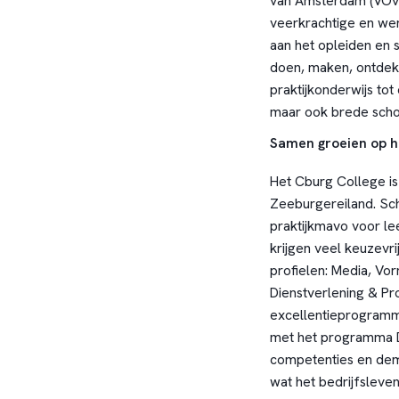
van Amsterdam (VOvA
veerkrachtige en wen
aan het opleiden en 
doen, maken, ontdekk
praktijkonderwijs tot
maar ook brede scho
Samen groeien op h
Het Cburg College is
Zeeburgereiland. Sc
praktijkmavo voor le
krijgen veel keuzevri
profielen: Media, V
Dienstverlening & P
excellentieprogramma
met het programma 
competenties en demo
wat het bedrijfsleve