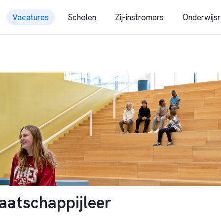
Vacatures
Scholen
Zij-instromers
Onderwijsr
atschappijleer