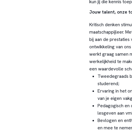
kun jij die kennis toe
Jouw talent, onze 
Kritisch denken stimu
maatschappijleer. Met
bij aan de prestaties
ontwikkeling van ons 
werkt graag samen m
werkelijkheid te make
een waardevolle sch
Tweedegraads be
studerend;
Ervaring in het 
van je eigen vak
Pedagogisch en d
lesgeven aan vm
Bevlogen en enth
en mee te nemen