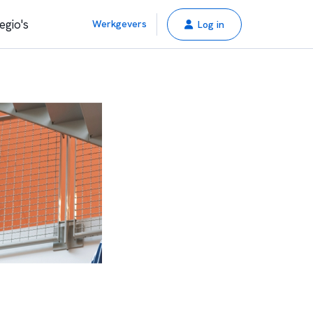
egio's
Werkgevers
Log in