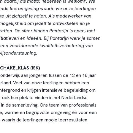
 daarbij als motto: ‘Iedereen is welkom!’. We
ende leeromgeving waarin we onze leerlingen
e uit zichzelf te halen. Als medewerker van
 mogelijkheid om jezelf te ontwikkelen en je
 zetten. De sfeer binnen Pantarijn is open, met
itiatieven en ideeën. Bij Pantarijn werk je samen
 een voortdurende kwaliteitsverbetering van
ijsondersteuning.
CHAKELKLAS (ISK)
 onderwijs aan jongeren tussen de 12 en 18 jaar
derland. Veel van onze leerlingen hebben een
chtergrond en krijgen intensieve begeleiding om
r ook hun plek te vinden in het Nederlandse
in de samenleving. Ons team van professionals
ge, warme en begripvolle omgeving én voor een
, waarin de leerlingen mooie leerresultaten