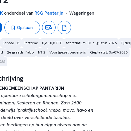
SK
onderdeel van
RSG Pantarijn
-
Wageningen
Opslaan
Schaal: LB
Parttime
0,6 - 0,8 FTE
Startdatum: 31 augustus 2026
Tijdel
nd
2e graads, Pabo
NT 2
Voortgezet onderwijs
Geplaatst: 06-07-2026
026
hrijving
ENGEMEENSCHAP PANTARIJN
en openbare scholengemeenschap met
ningen, Kesteren en Rhenen. Zo’n 2600
derwijs (praktijkschool, vmbo, mavo, havo en
eeld over verschillende locaties.
ken leerlingen op hun eigen niveau aan de