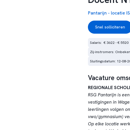
Pantarijn - locatie I
Snel solliciteren
Salaris:  € 3622 - € 5520
Zij-instromers: Onbeke
Sluitingsdatum: 12-08-2
Vacature omsc
REGIONALE SCHOL
RSG Pantarijn is e
vestigingen in Wage
leerlingen volgen on
vwo/gymnasium) verd
Op elke locatie wer