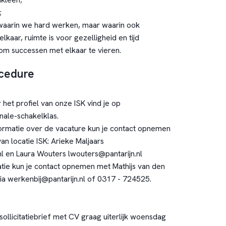
;
waarin we hard werken, maar waarin ook
elkaar, ruimte is voor gezelligheid en tijd
m successen met elkaar te vieren.
ocedure
het profiel van onze ISK vind je op
onale-schakelklas.
formatie over de vacature kun je contact opnemen
n locatie ISK: Arieke Maljaars
nl en Laura Wouters lwouters@pantarijn.nl
tie kun je contact opnemen met Mathijs van den
via werkenbij@pantarijn.nl of 0317 - 724525.
sollicitatiebrief met CV graag uiterlijk woensdag