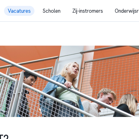
Vacatures
Scholen
Zij-instromers
Onderwijsr
T2