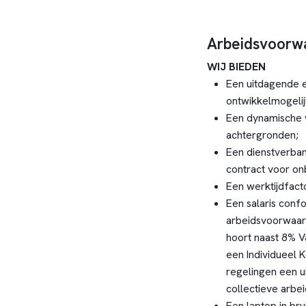
Arbeidsvoorw
WIJ BIEDEN
Een uitdagende e
ontwikkelmogeli
Een dynamische 
achtergronden;
Een dienstverban
contract voor onb
Een werktijdfacto
Een salaris conf
arbeidsvoorwaard
hoort naast 8% V
een Individueel
regelingen een u
collectieve arbe
Een laptop in bru