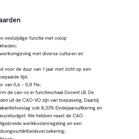
aarden
n veelzijdige functie met volop
jkheden;
werkomgeving met diverse culturen en
d voor de duur van 1 jaar met zicht op een
epaalde tijd;
r van 0,6 – 0,8 fte;
orm de cao-vo in functieschaal Docent LB. De
en uit de CAO-VO zijn van toepassing. Daarbij
akantietoeslag ook 8,33% Eindejaarsuitkering en
 Keuzebudget. We hebben naast de CAO
itgebreide werkkostenregeling en een
idsongeschiktheidsverzekering;
ikleen;