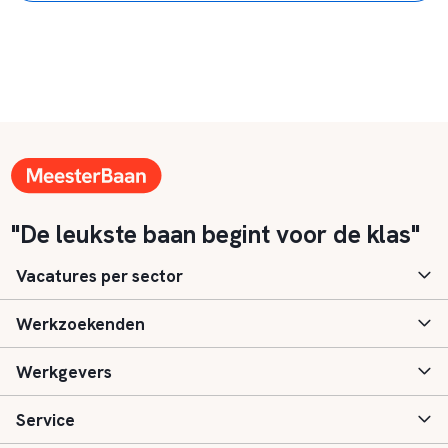
"De leukste baan begint voor de klas"
Vacatures per sector
Werkzoekenden
Basisonderwijs
Werkgevers
Speciaal (basis) onderwijs
Aanmelden
Service
Voortgezet onderwijs
Vacatures
Inloggen