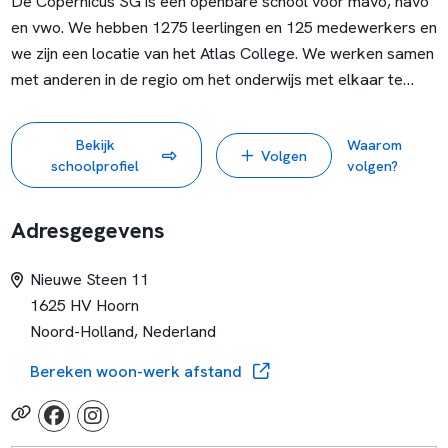
De Copernicus SG is een openbare school voor mavo, havo
en vwo. We hebben 1275 leerlingen en 125 medewerkers en
we zijn een locatie van het Atlas College. We werken samen
met anderen in de regio om het onderwijs met elkaar te
kunnen versterken.
Bekijk
Waarom
Volgen
We zijn een school die met een nuchtere maar nieuwgierige
schoolprofiel
volgen?
blik naar de wereld om ons heen kijkt, we zijn een no-
nonsens school van doeners en niet bang om vanuit een
Adresgegevens
degelijke basis en een duidelijke structuur aan innovatie te
werken. Met deze West-Friese eigenschappen zijn we een
Nieuwe Steen 11
echte gezellige en warme West-Friese school.
1625 HV Hoorn
Noord-Holland, Nederland
Op de Copernicus werken we op een professionele manier
samen. Vertrouwen is de basis, we blijven in ontwikkeling,
Bereken woon-werk afstand
we kennen elkaar, we nemen onze verantwoordelijkheid, er
is duidelijke communicatie en we werken als één team. Een
echte Copernicaan verlegt daarnaast zijn grenzen!