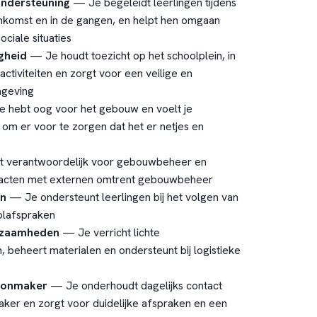
ndersteuning
— Je begeleidt leerlingen tijdens
enkomst en in de gangen, en helpt hen omgaan
ciale situaties
igheid
— Je houdt toezicht op het schoolplein, in
activiteiten en zorgt voor een veilige en
mgeving
e hebt oog voor het gebouw en voelt je
 om er voor te zorgen dat het er netjes en
t verantwoordelijk voor gebouwbeheer en
acten met externen omtrent gebouwbeheer
en
— Je ondersteunt leerlingen bij het volgen van
olafspraken
rkzaamheden
— Je verricht lichte
 beheert materialen en ondersteunt bij logistieke
oonmaker
— Je onderhoudt dagelijks contact
er en zorgt voor duidelijke afspraken en een