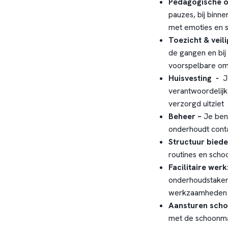
Pedagogische o
pauzes, bij binn
met emoties en so
Toezicht & veil
de gangen en bij 
voorspelbare o
Huisvesting -
J
verantwoordelijk
verzorgd uitziet
Beheer –
Je ben
onderhoudt cont
Structuur bied
routines en scho
Facilitaire we
onderhoudstaken,
werkzaamheden
Aansturen sch
met de schoonmak