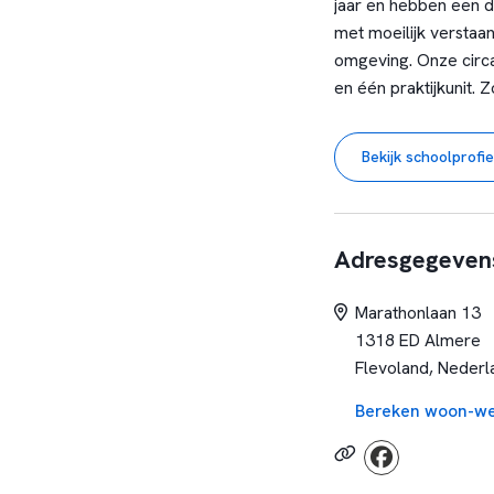
jaar en hebben een di
met moeilijk verstaa
omgeving. Onze circa
en één praktijkunit. 
op een passende uit
Bij Aventurijn werk j
Bekijk schoolprofie
ontwikkelen en profe
onderwijs én onszelf 
✔ Een betekenisvolle
✔ Werken in een betr
Adresgegeven
✔ Ruimte voor eigen 
✔ Onderdeel van Stic
Marathonlaan 13
collega?
1318 ED Almere
Of je nu startend ben
Flevoland, Nederl
Kijk op
Vacatures | S
Bereken woon-we
past.