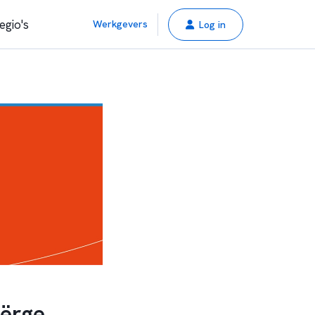
egio's
Werkgevers
Log in
iërge