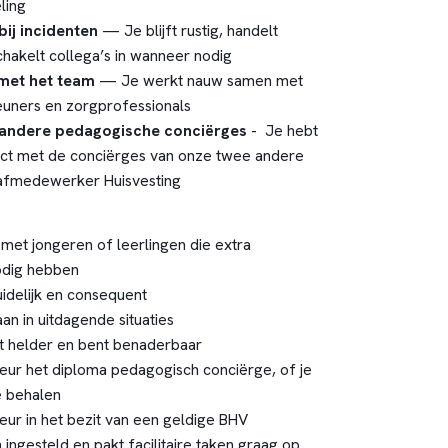
ling
ij incidenten
— Je blijft rustig, handelt
hakelt collega’s in wanneer nodig
met het team
— Je werkt nauw samen met
euners en zorgprofessionals
andere pedagogische conciërges
- Je hebt
act met de conciërges van onze twee andere
tafmedewerker Huisvesting
 met jongeren of leerlingen die extra
odig hebben
uidelijk en consequent
aan in uitdagende situaties
 helder en bent benaderbaar
keur het diploma pedagogisch conciërge, of je
e behalen
eur in het bezit van een geldige BHV
 ingesteld en pakt facilitaire taken graag op