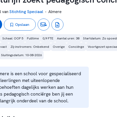
l van
Stichting Speciaal
-
Almere
Opslaan
Schaal: OOP 5
Fulltime
0,9 FTE
Aantal uren: 38
Startdatum: Zo spoedi
 vast
Zij-instromers: Onbekend
Overige
Conciërge
Voortgezet speciaa
Sluitingsdatum: 10-08-2026
lmere is een school voor gespecialiseerd
leerlingen met uiteenlopende
behoeften dagelijks werken aan hun
ls pedagogisch conciërge ben jij een
langrijk onderdeel van de school.