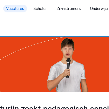
Vacatures
Scholen
Zij-instromers
Onderwijsr
urijn zoekt pedagogisch conc