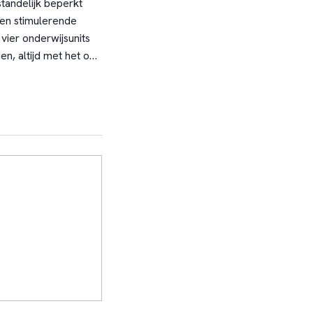
standelijk beperkt
 en stimulerende
vier onderwijsunits
en, altijd met het oog
s. Samenwerken,
ging om ons
jij onze nieuwe
aag kennis met je!
f Aventurijn bij jou