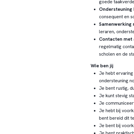
goede taakverde
Ondersteuning b
consequent en sc
Samenwerking 
leraren, onderst
Contacten met 
regelmatig cont
scholen en de s
Wie ben jij
Je hebt ervaring
ondersteuning n
Je bent rustig, d
Je kunt stevig st
Je communiceert
Je hebt bij voor
bent bereid dit t
Je bent bij voork
Je bent praktisch