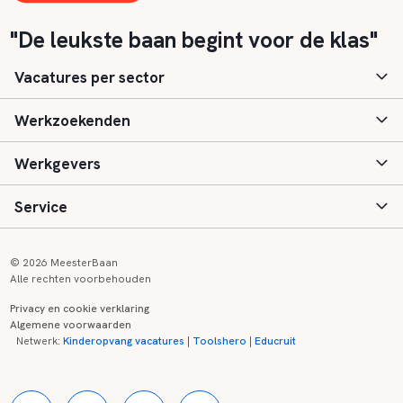
"De leukste baan begint voor de klas"
Vacatures per sector
Werkzoekenden
Basisonderwijs
Werkgevers
Speciaal (basis) onderwijs
Aanmelden
Service
Voortgezet onderwijs
Vacatures
Inloggen
Voortgezet speciaal onderwijs
Scholen
Informatie
Contact
© 2026 MeesterBaan
Alle rechten voorbehouden
Middelbaar beroepsonderwijs
Opleidingen
Tarieven
FAQ
Privacy en cookie verklaring
Algemene voorwaarden
Kinderopvang
Zij-instroom informatie
Registreren
Onderwijs links
Netwerk:
Kinderopvang vacatures
|
Toolshero
|
Educruit
Hoger beroepsonderwijs
Banenmarkten
Referenties
Over ons