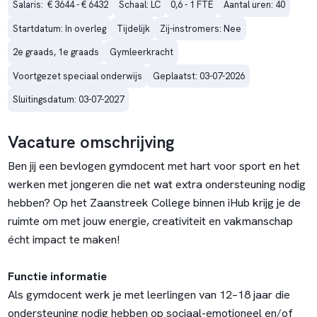
Salaris:  € 3644 - € 6432
Schaal: LC
0,6 - 1 FTE
Aantal uren: 40
Startdatum: In overleg
Tijdelijk
Zij-instromers: Nee
2e graads, 1e graads
Gymleerkracht
Voortgezet speciaal onderwijs
Geplaatst: 03-07-2026
Sluitingsdatum: 03-07-2027
Vacature omschrijving
Ben jij een bevlogen gymdocent met hart voor sport en het
werken met jongeren die net wat extra ondersteuning nodig
hebben? Op het Zaanstreek College binnen iHub krijg je de
ruimte om met jouw energie, creativiteit en vakmanschap
écht impact te maken!
Functie informatie
Als gymdocent werk je met leerlingen van 12–18 jaar die
ondersteuning nodig hebben op sociaal-emotioneel en/of