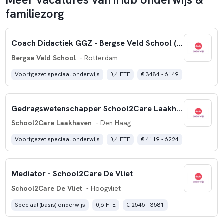
familiezorg
Coach Didactiek GGZ - Bergse Veld School (16 uur)
Bergse Veld School
- Rotterdam
Voortgezet speciaal onderwijs
0,4 FTE
€ 3484 - 6149
Gedragswetenschapper School2Care Laakhaven
School2Care Laakhaven
- Den Haag
Voortgezet speciaal onderwijs
0,4 FTE
€ 4119 - 6224
Mediator - School2Care De Vliet
School2Care De Vliet
- Hoogvliet
Speciaal (basis) onderwijs
0,6 FTE
€ 2545 - 3581