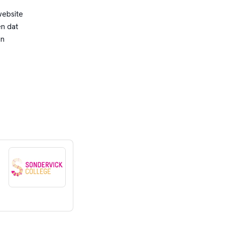
website
n dat
en