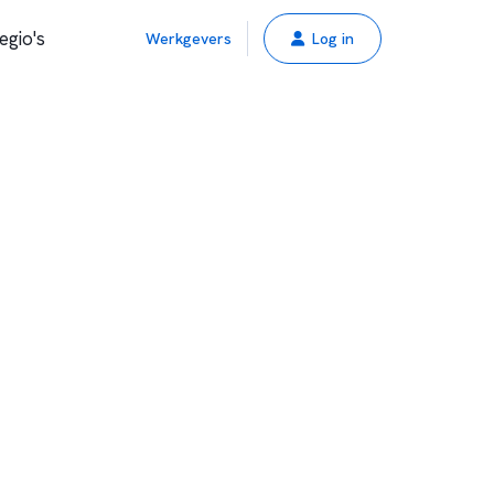
egio's
Werkgevers
Log in