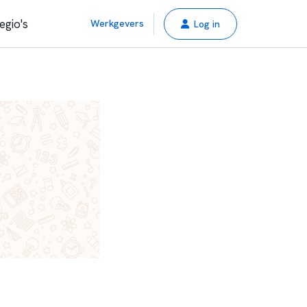
egio's
Werkgevers
Log in