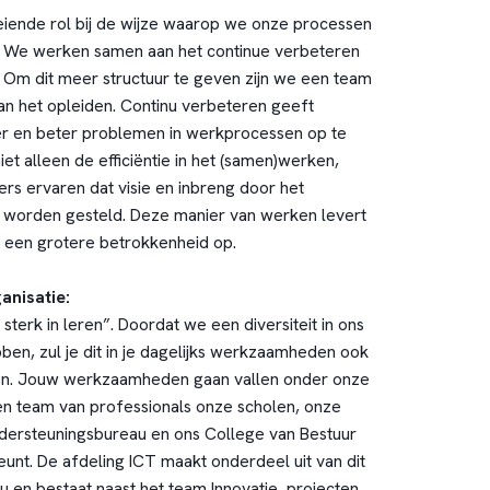
eiende rol bij de wijze waarop we onze processen
n. We werken samen aan het continue verbeteren
. Om dit meer structuur te geven zijn we een team
n het opleiden. Continu verbeteren geeft
er en beter problemen in werkprocessen op te
iet alleen de efficiëntie in het (samen)werken,
s ervaren dat visie en inbreng door het
 worden gesteld. Deze manier van werken levert
 een grotere betrokkenheid op.
anisatie:
terk in leren”. Doordat we een diversiteit in ons
en, zul je dit in je dagelijks werkzaamheden ook
en. Jouw werkzaamheden gaan vallen onder onze
n team van professionals onze scholen, onze
dersteuningsbureau en ons College van Bestuur
eunt. De afdeling ICT maakt onderdeel uit van dit
 en bestaat naast het team Innovatie, projecten