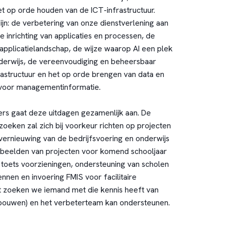
et op orde houden van de ICT-infrastructuur.
ijn: de verbetering van onze dienstverlening aan
 inrichting van applicaties en processen, de
t applicatielandschap, de wijze waarop AI een plek
onderwijs, de vereenvoudiging en beheersbaar
astructuur en het op orde brengen van data en
 voor managementinformatie.
ers gaat deze uitdagen gezamenlijk aan. De
zoeken zal zich bij voorkeur richten op projecten
vernieuwing van de bedrijfsvoering en onderwijs
rbeelden van projecten voor komend schooljaar
aal toets voorzieningen, ondersteuning van scholen
nnen en invoering FMIS voor facilitaire
t zoeken we iemand met die kennis heeft van
pbouwen) en het verbeterteam kan ondersteunen.