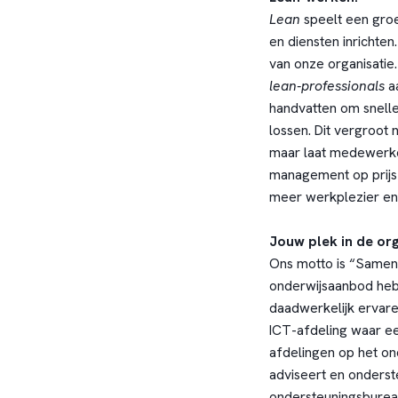
Lean
speelt een gro
en diensten inrichte
van onze organisatie
lean-professionals
aa
handvatten om snell
lossen. Dit vergroot n
maar laat medewerker
management op prijs
meer werkplezier en
Jouw plek in de org
Ons motto is “Samen s
onderwijsaanbod hebb
daadwerkelijk ervar
ICT-afdeling waar ee
afdelingen op het on
adviseert en onderst
ondersteuningsbureau