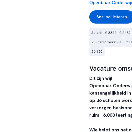
Openbaar Onderwij
Snel solliciteren
Salaris:  € 3326 - € 6432
Zij-instromers: Ja
Ove
26.192
Vacature omsc
Dit zijn wij!
Openbaar Onderwijs
kansengelijkheid i
op 36 scholen word
verzorgen basisond
ruim 16.000 leerlin
Wie helpt ons het o