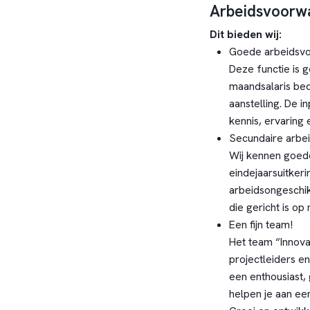
Arbeidsvoorw
Dit bieden wij:
Goede arbeidsv
Deze functie is 
maandsalaris bed
aanstelling. De in
kennis, ervaring 
Secundaire arbe
Wij kennen goed
eindejaarsuitkeri
arbeidsongeschi
die gericht is op m
Een fijn team!
Het team “Innovat
projectleiders en
een enthousiast,
helpen je aan een