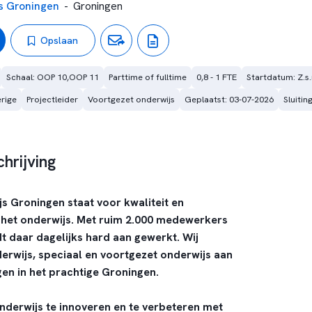
s Groningen
-
Groningen
Opslaan
Schaal: OOP 10,OOP 11
Parttime of fulltime
0,8 - 1 FTE
Startdatum: Z.s
rige
Projectleider
Voortgezet onderwijs
Geplaatst: 03-07-2026
Sluiti
hrijving
 Groningen staat voor kwaliteit en
n het onderwijs. Met ruim 2.000 medewerkers
t daar dagelijks hard aan gewerkt. Wij
erwijs, speciaal en voortgezet onderwijs aan
gen in het prachtige Groningen.
nderwijs te innoveren en te verbeteren met