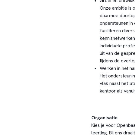
Groei en ontwikk
Onze ambitie is 
daarmee doorlope
ondersteunen in 
faciliteren dive
kennisnetwerken
Individuele prof
uit van de gespr
tijdens de overl
Werken in het ha
Het ondersteunin
vlak naast het S
kantoor als vanuit
Organisatie
Kies je voor Openbaa
leerling. Bij ons dr