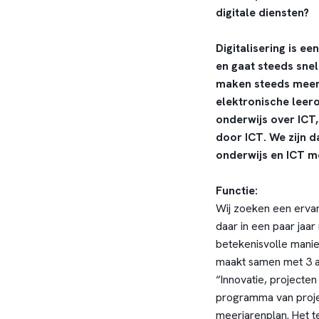
digitale diensten?
Digitalisering is e
en gaat steeds sne
maken steeds meer 
elektronische leer
onderwijs over ICT
door ICT. We zijn 
onderwijs en ICT me
Functie:
Wij zoeken een ervar
daar in een paar jaa
betekenisvolle manier
maakt samen met 3 an
“Innovatie, projecte
programma van proje
meerjarenplan. Het t