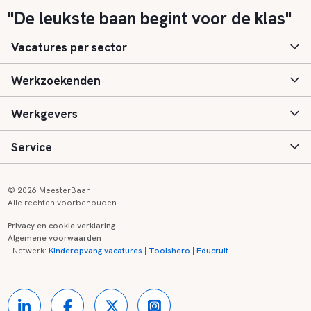
"De leukste baan begint voor de klas"
Vacatures per sector
Werkzoekenden
Basisonderwijs
Werkgevers
Speciaal (basis) onderwijs
Aanmelden
Service
Voortgezet onderwijs
Vacatures
Inloggen
Voortgezet speciaal onderwijs
Scholen
Informatie
Contact
© 2026 MeesterBaan
Alle rechten voorbehouden
Middelbaar beroepsonderwijs
Opleidingen
Tarieven
FAQ
Privacy en cookie verklaring
Algemene voorwaarden
Kinderopvang
Zij-instroom informatie
Registreren
Onderwijs links
Netwerk:
Kinderopvang vacatures
|
Toolshero
|
Educruit
Hoger beroepsonderwijs
Banenmarkten
Referenties
Over ons