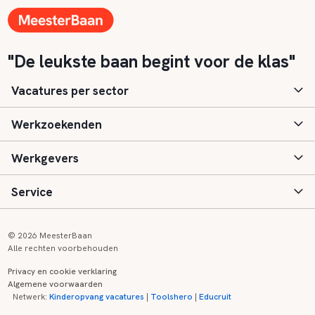
"De leukste baan begint voor de klas"
Vacatures per sector
Werkzoekenden
Basisonderwijs
Werkgevers
Speciaal (basis) onderwijs
Aanmelden
Service
Voortgezet onderwijs
Vacatures
Inloggen
Voortgezet speciaal onderwijs
Scholen
Informatie
Contact
© 2026 MeesterBaan
Alle rechten voorbehouden
Middelbaar beroepsonderwijs
Opleidingen
Tarieven
FAQ
Privacy en cookie verklaring
Algemene voorwaarden
Kinderopvang
Zij-instroom informatie
Registreren
Onderwijs links
Netwerk:
Kinderopvang vacatures
|
Toolshero
|
Educruit