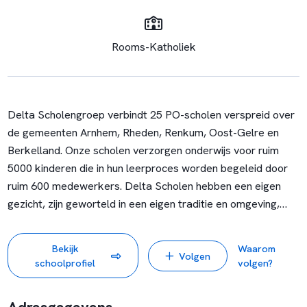
Rooms-Katholiek
Delta Scholengroep verbindt 25 PO-scholen verspreid over
de gemeenten Arnhem, Rheden, Renkum, Oost-Gelre en
Berkelland. Onze scholen verzorgen onderwijs voor ruim
5000 kinderen die in hun leerproces worden begeleid door
ruim 600 medewerkers. Delta Scholen hebben een eigen
gezicht, zijn geworteld in een eigen traditie en omgeving,
maar vormen een solidair verbond van kennis, ervaring en
ambitie op het gebied van primair onderwijs.
Bekijk
Waarom
Volgen
schoolprofiel
volgen?
De Gazelle is een dynamische basisschool in Arnhem,
gelegen in de wijk Schuytgraaf en is onderdeel van het