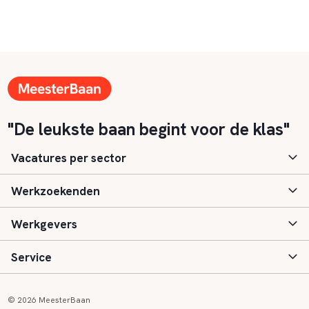
"De leukste baan begint voor de klas"
Vacatures per sector
Werkzoekenden
Basisonderwijs
Werkgevers
Speciaal (basis) onderwijs
Aanmelden
Service
Voortgezet onderwijs
Vacatures
Inloggen
Voortgezet speciaal onderwijs
Scholen
Informatie
Contact
© 2026 MeesterBaan