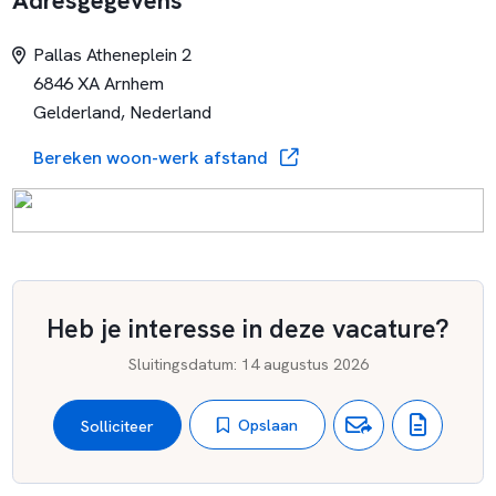
Adresgegevens
multifunctioneel centrum Omnibus. We zijn een
opleidingsschool en werken met SWPBS. Als team zijn wij
Pallas Atheneplein 2
blijvend in ontwikkeling. Het onderzoekend leren komt
6846 XA Arnhem
steeds meer centraal te staan. De Gazelle heeft 17
Gelderland, Nederland
groepen verdeelt over 3 bouwen.
Bereken woon-werk afstand
Heb je interesse in deze vacature?
Sluitingsdatum
:
14 augustus 2026
Opslaan
Solliciteer