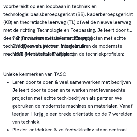
voorbereidt op een loopbaan in techniek en
technologie: basisberoepsgericht (BB), kaderberoepsgericht
(KB) en theoretische leerweg (TL) ofwel de nieuwe leerweg
met de richting Technologie en Toepassing. Je leert door te
doen en te werken met levensechte projecten met echte
PIE (Produceren, Installeren, Energie)
tech-bedrijven als partner. We gebruiken de modernste
BWI (Bouwen, Wonen, Interieur) en
machines en materialen.
M&T (Mobiliteit & Transport)
Wij bieden de techniekprofielen:
Unieke kenmerken van TASC
Leren door te doen & veel samenwerken met bedrijven
Je leert door te doen en te werken met levensechte
projecten met echte tech-bedrijven als partner. We
gebruiken de modernste machines en materialen. Vanaf
leerjaar 1 krijg je een brede oriëntatie op de 7 werelden
van techniek.
Plezier, ontdekken & zelfontwikkeling staan centraal