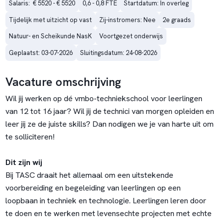
Salaris:  € 5520 - € 5520
0,6 - 0,8 FTE
Startdatum: In overleg
Tijdelijk met uitzicht op vast
Zij-instromers: Nee
2e graads
Natuur- en Scheikunde NasK
Voortgezet onderwijs
Geplaatst: 03-07-2026
Sluitingsdatum: 24-08-2026
Vacature omschrijving
Wil jij werken op dé vmbo-techniekschool voor leerlingen
van 12 tot 16 jaar? Wil jij de technici van morgen opleiden en
leer jij ze de juiste skills? Dan nodigen we je van harte uit om
te solliciteren!
Dit zijn wij
Bij TASC draait het allemaal om een uitstekende
voorbereiding en begeleiding van leerlingen op een
loopbaan in techniek en technologie. Leerlingen leren door
te doen en te werken met levensechte projecten met echte