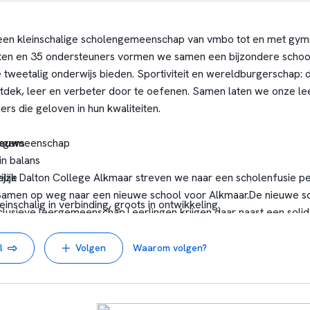
 een kleinschalige scholengemeenschap van vmbo tot en met gym
nten en 35 ondersteuners vormen we samen een bijzondere school
tweetalig onderwijs bieden. Sportiviteit en wereldburgerschap: da
dek, leer en verbeter door te oefenen. Samen laten we onze lee
rs die geloven in hun kwaliteiten.
ieuws
eergemeenschap
n balans
ijk Dalton College Alkmaar streven we naar een scholenfusie pe
ijze
 Samen op weg naar een nieuwe school voor Alkmaar.
De nieuwe s
inschalig in verbinding, groots in ontwikkeling.
nclusieve leergemeenschap.
Leerlingen krijgen daar naast een solid
eigen leerroute vorm te geven. Ze denken mee over de school, 
raktijk en maken keuzes die passen bij hun interesses en ambitie.
l
Volgen
Waarom volgen?
n en waar ze naartoe willen.
De basisprincipes waarop de nieuwe s