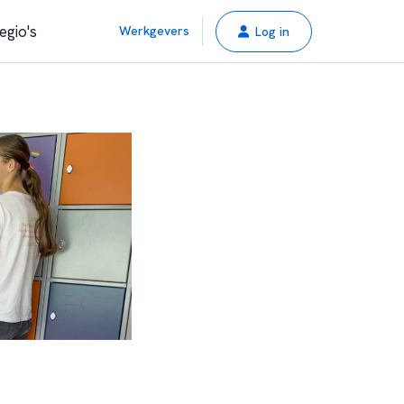
egio's
Werkgevers
Log in