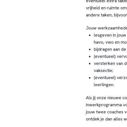
eventueel extra taken 
vrijheid en ruimte o
andere taken, bijvoo
Jouw werkzaamheden 
lesgeven in jouw
havo, vwo en moge
bijdragen aan de 
(eventueel) verv
versterken van d
vaksectie;
(eventueel) verz
leerlingen.
Als jij onze nieuwe c
inwerkprogramma voor
jouw twee coaches v
ontdek je dan alles w