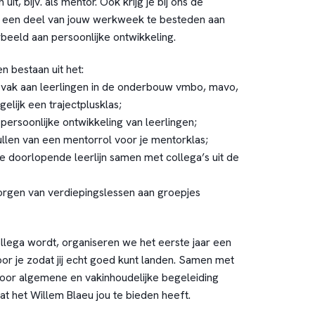
uit, bijv. als mentor. Ook krijg je bij ons de
m een deel van jouw werkweek te besteden aan
rbeeld aan persoonlijke ontwikkeling.
bestaan uit het:
 vak aan leerlingen in de onderbouw vmbo, mavo,
lijk een trajectplusklas;
persoonlijke ontwikkeling van leerlingen;
ullen van een mentorrol voor je mentorklas;
e doorlopende leerlijn samen met collega’s uit de
orgen van verdiepingslessen aan groepjes
ollega wordt, organiseren we het eerste jaar een
 je zodat jij echt goed kunt landen. Samen met
oor algemene en vakinhoudelijke begeleiding
at het Willem Blaeu jou te bieden heeft.