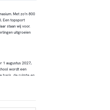
nasium. Met zo’n 800
. Een topsport
ar staan wij voor.
rlingen uitgroeien
r 1 augustus 2027,
chool wordt een
e basis, de ruimte en
werken aan echte
 Zo ontdekken zij wie
chool is gebaseerd,