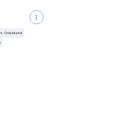
ers: Onbekend
6