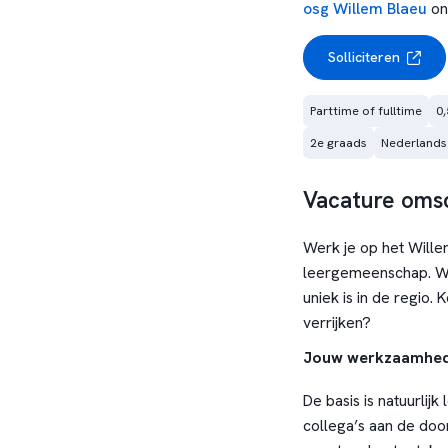
osg Willem Blaeu
on
Solliciteren
Parttime of fulltime
0,
2e graads
Nederlands
Vacature omsc
Werk je op het Wille
leergemeenschap. W
uniek is in de regio.
verrijken?
Jouw werkzaamhe
De basis is natuurlij
collega’s aan de doo