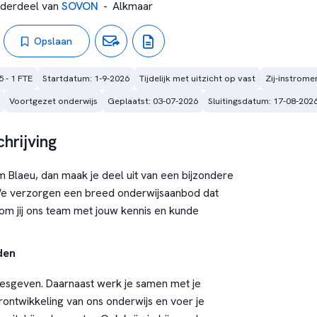
derdeel van
SOVON
-
Alkmaar
Opslaan
5 - 1 FTE
Startdatum: 1-9-2026
Tijdelijk met uitzicht op vast
Zij-instrom
Voortgezet onderwijs
Geplaatst: 03-07-2026
Sluitingsdatum: 17-08-202
hrijving
m Blaeu, dan maak je deel uit van een bijzondere
e verzorgen een breed onderwijsaanbod dat
 Kom jij ons team met jouw kennis en kunde
den
k lesgeven. Daarnaast werk je samen met je
rontwikkeling van ons onderwijs en voer je