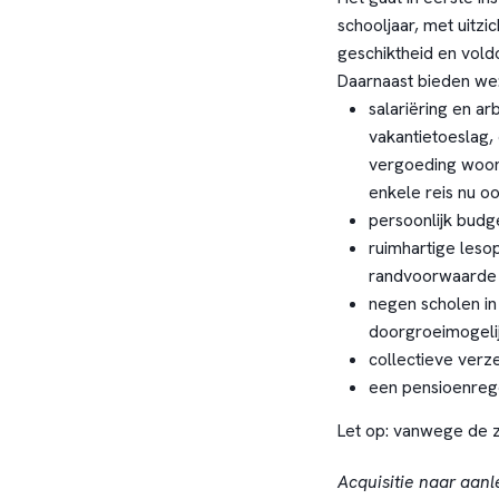
schooljaar, met uitzi
geschiktheid en vold
Daarnaast bieden we
salariëring en a
vakantietoeslag, 
vergoeding woon
enkele reis nu oo
persoonlijk budge
ruimhartige leso
randvoorwaarde 
negen scholen in 
doorgroeimogelij
collectieve verze
een pensioenrege
Let op: vanwege de z
Acquisitie naar aanl