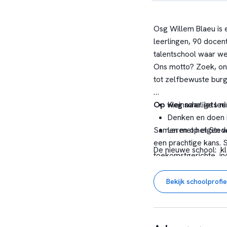
Osg Willem Blaeu is
leerlingen, 90 doce
talentschool waar we 
Ons motto? Zoek, ont
tot zelfbewuste burge
Op weg naar iets n
Kleinschalige l
Denken en doen i
Samen met het Stedel
Leren op eigen w
een prachtige kans.
De nieuwe school: kle
toekomstgerichte, i
begeleiding om hun 
vraagstukken uit de p
Bekijk schoolprofie
ze zijn, wat ze kunne
zijn: