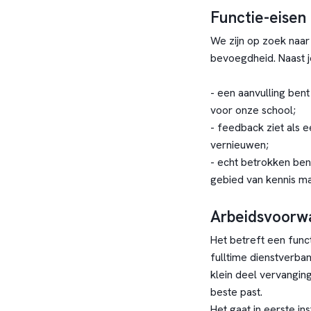
Functie-eisen
We zijn op zoek naa
bevoegdheid. Naast je
- een aanvulling ben
voor onze school;
- feedback ziet als e
vernieuwen;
- echt betrokken bent
gebied van kennis ma
Arbeidsvoorw
Het betreft een funct
fulltime dienstverba
klein deel vervangin
beste past.
Het gaat in eerste in