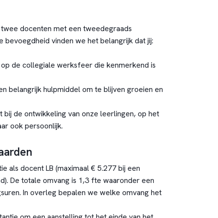
r twee docenten met een tweedegraads
 bevoegdheid vinden we het belangrijk dat jij:
t op de collegiale werksfeer die kenmerkend is
en belangrijk hulpmiddel om te blijven groeien en
 bij de ontwikkeling van onze leerlingen, op het
ar ook persoonlijk.
aarden
ie als docent LB (maximaal € 5.277 bij een
nd). De totale omvang is 1,3 fte waaronder een
gsuren. In overleg bepalen we welke omvang het
stantie om een aanstelling tot het einde van het