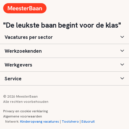
"De leukste baan begint voor de klas"
Vacatures per sector
Werkzoekenden
Basisonderwijs
Werkgevers
Speciaal (basis) onderwijs
Aanmelden
Service
Voortgezet onderwijs
Vacatures
Inloggen
Voortgezet speciaal onderwijs
Scholen
Informatie
Contact
© 2026 MeesterBaan
Alle rechten voorbehouden
Middelbaar beroepsonderwijs
Opleidingen
Tarieven
FAQ
Privacy en cookie verklaring
Algemene voorwaarden
Kinderopvang
Zij-instroom informatie
Registreren
Onderwijs links
Netwerk:
Kinderopvang vacatures
|
Toolshero
|
Educruit