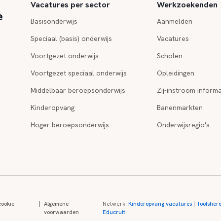
Vacatures per sector
Werkzoekenden
e
Basisonderwijs
Aanmelden
Speciaal (basis) onderwijs
Vacatures
Voortgezet onderwijs
Scholen
Voortgezet speciaal onderwijs
Opleidingen
Middelbaar beroepsonderwijs
Zij-instroom informa
Kinderopvang
Banenmarkten
Hoger beroepsonderwijs
Onderwijsregio's
cookie
|
Algemene
Netwerk:
Kinderopvang vacatures
|
Toolsher
voorwaarden
Educruit