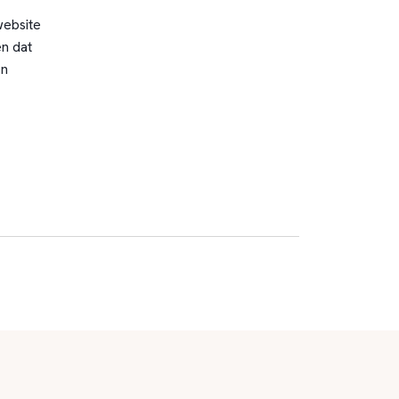
website
n dat
en