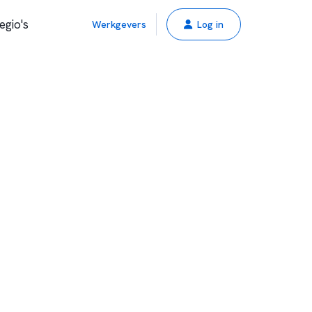
egio's
Werkgevers
Log in