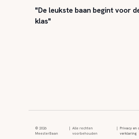
"De leukste baan begint voor d
klas"
© 2026
|
Alle rechten
|
Privacy en 
MeesterBaan
voorbehouden
verklaring