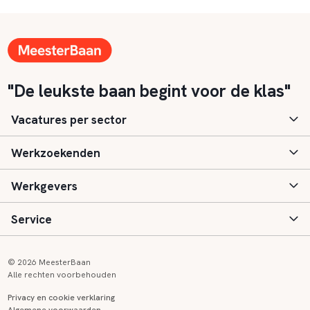
"De leukste baan begint voor de klas"
Vacatures per sector
Werkzoekenden
Basisonderwijs
Werkgevers
Speciaal (basis) onderwijs
Aanmelden
Service
Voortgezet onderwijs
Vacatures
Inloggen
Voortgezet speciaal onderwijs
Scholen
Informatie
Contact
© 2026 MeesterBaan
Alle rechten voorbehouden
Middelbaar beroepsonderwijs
Opleidingen
Tarieven
FAQ
Privacy en cookie verklaring
Algemene voorwaarden