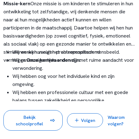
Missie-kern
Onze missie is om kinderen te stimuleren in hun
ontwikkeling tot zelfstandige, vrij denkende mensen die
naar al hun mogelijkheden actief kunnen en willen
participeren in de maatschappij. Daartoe helpen wij hen hun
basisvaardigheden (op zowel cognitief, fysiek, emotioneel
als sociaal vlak) op een gezonde manier te ontwikkelen en
stimuleren wij hun eigen probleemoplossend
Wij werken vanuit het antroposofisch mensbeeld.
vermogen.
Wij geven eigentijds onderwijs met ruime aandacht voor
Onze kernwaarden zijn:
verwondering.
Wij hebben oog voor het individuele kind en zijn
omgeving.
Wij hebben een professionele cultuur met een goede
balans tussen zakelijkheid en persoonlijke
betrokkenheid.
Bekijk
Waarom
Volgen
schoolprofiel
volgen?