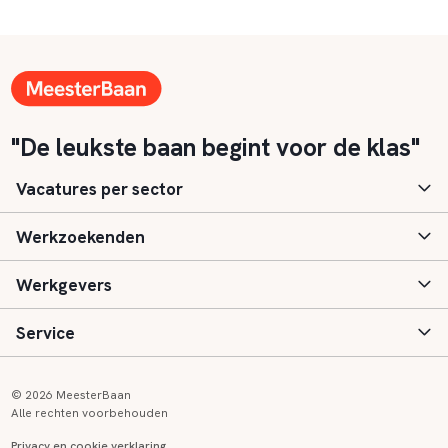
"De leukste baan begint voor de klas"
Vacatures per sector
Werkzoekenden
Basisonderwijs
Werkgevers
Speciaal (basis) onderwijs
Aanmelden
Service
Voortgezet onderwijs
Vacatures
Inloggen
Voortgezet speciaal onderwijs
Scholen
Informatie
Contact
© 2026 MeesterBaan
Alle rechten voorbehouden
Middelbaar beroepsonderwijs
Opleidingen
Tarieven
FAQ
Privacy en cookie verklaring