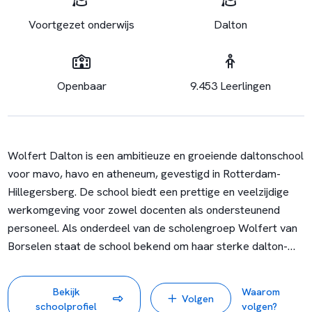
Voortgezet onderwijs
Dalton
Openbaar
9.453 Leerlingen
Wolfert Dalton is een ambitieuze en groeiende daltonschool
voor mavo, havo en atheneum, gevestigd in Rotterdam-
Hillegersberg. De school biedt een prettige en veelzijdige
werkomgeving voor zowel docenten als ondersteunend
personeel. Als onderdeel van de scholengroep Wolfert van
Borselen staat de school bekend om haar sterke dalton-
identiteit, waarbij eigen verantwoordelijkheid,
zelfstandigheid en samenwerking centraal staan.
Bekijk
Waarom
Volgen
Wolfert Dalton vormt samen met VSO Mytylschool De
schoolprofiel
volgen?