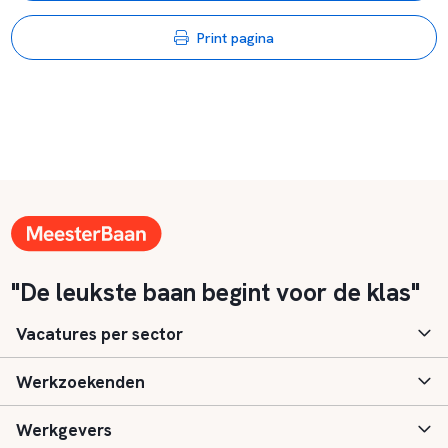
Print pagina
"De leukste baan begint voor de klas"
Vacatures per sector
Werkzoekenden
Basisonderwijs
Werkgevers
Speciaal (basis) onderwijs
Aanmelden