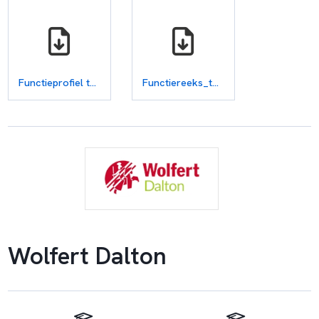
Functieprofiel teamleider bovenbouw havo_vwo Wolfert Dalton - De Roo (1).docx
Functiereeks_tactisch_leidinggevende__2_.pdf
Wolfert Dalton