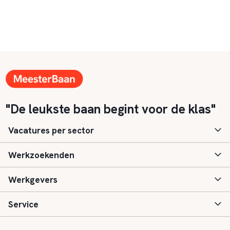
"De leukste baan begint voor de klas"
Vacatures per sector
Werkzoekenden
Basisonderwijs
Werkgevers
Speciaal (basis) onderwijs
Aanmelden
Service
Voortgezet onderwijs
Vacatures
Inloggen
Voortgezet speciaal onderwijs
Scholen
Informatie
Contact