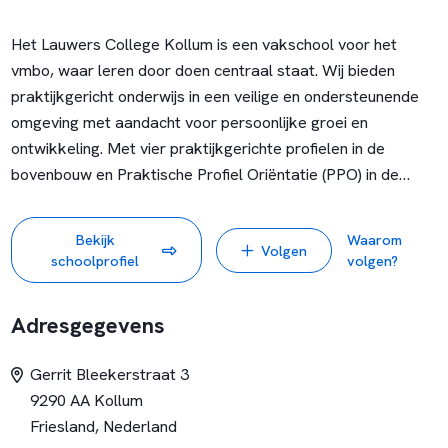
Het Lauwers College Kollum is een vakschool voor het
vmbo, waar leren door doen centraal staat. Wij bieden
praktijkgericht onderwijs in een veilige en ondersteunende
omgeving met aandacht voor persoonlijke groei en
ontwikkeling. Met vier praktijkgerichte profielen in de
bovenbouw en Praktische Profiel Oriëntatie (PPO) in de
onderbouw, ontdekken leerlingen welke richting bij hen past.
Ons team zet zich dagelijks in om leerlingen te begeleiden
Bekijk
Waarom
Volgen
op hun eigen niveau waarbij coaching en maatwerk hand in
schoolprofiel
volgen?
hand gaan met een focus op de regio en haar beroepen.
Adresgegevens
Gerrit Bleekerstraat 3
9290 AA Kollum
Friesland, Nederland