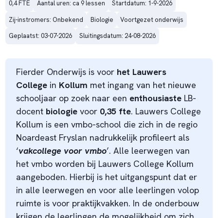
0,4 FTE
Aantal uren: ca 9 lessen
Startdatum: 1-9-2026
Zij-instromers: Onbekend
Biologie
Voortgezet onderwijs
Geplaatst: 03-07-2026
Sluitingsdatum: 24-08-2026
Fierder Onderwijs is voor
het Lauwers
College
in
Kollum
met ingang van het nieuwe
schooljaar op zoek naar een
enthousiaste
LB-
docent
biologie
voor
0,35 fte
.
Lauwers College
Kollum is een vmbo-school die zich in de regio
Noardeast Fryslan nadrukkelijk profileert als
‘
vakcollege voor vmbo
’. Alle leerwegen van
het vmbo worden bij Lauwers College Kollum
aangeboden. Hierbij is het uitgangspunt dat er
in alle leerwegen en voor alle leerlingen volop
ruimte is voor praktijkvakken. In de onderbouw
krijgen de leerlingen de mogelijkheid om zich