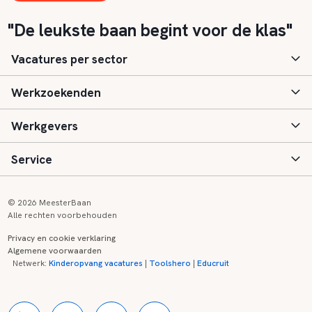
"De leukste baan begint voor de klas"
Vacatures per sector
Werkzoekenden
Basisonderwijs
Werkgevers
Speciaal (basis) onderwijs
Aanmelden
Service
Voortgezet onderwijs
Vacatures
Inloggen
Voortgezet speciaal onderwijs
Scholen
Informatie
Contact
© 2026 MeesterBaan
Alle rechten voorbehouden
Middelbaar beroepsonderwijs
Opleidingen
Tarieven
FAQ
Privacy en cookie verklaring
Algemene voorwaarden
Kinderopvang
Zij-instroom informatie
Registreren
Onderwijs links
Netwerk:
Kinderopvang vacatures
|
Toolshero
|
Educruit
Hoger beroepsonderwijs
Banenmarkten
Referenties
Over ons