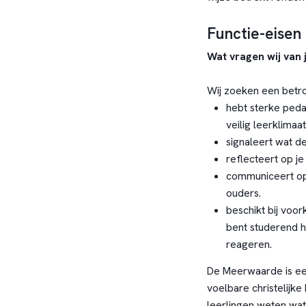
Functie-eisen
Wat vragen wij van 
Wij zoeken een betro
hebt sterke ped
veilig leerklimaa
signaleert wat de
reflecteert op je
communiceert op
ouders.
beschikt bij vo
bent studerend hi
reageren.
De Meerwaarde is een 
voelbare christelijke
leerlingen weten wat 