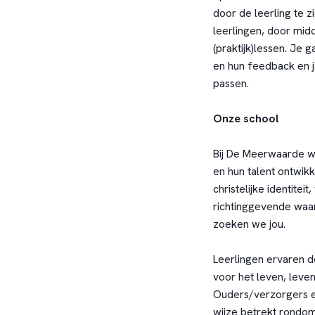
door de leerling te 
leerlingen, door mid
(praktijk)lessen. Je 
en hun feedback en j
passen.
Onze school
Bij De Meerwaarde w
en hun talent ontwikk
christelijke identitei
richtinggevende waar
zoeken we jou.
Leerlingen ervaren de
voor het leven, leven
Ouders/verzorgers e
wijze betrekt rondom