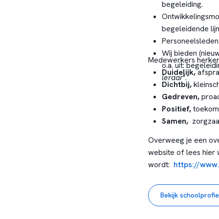
begeleiding.
Ontwikkelingsmoge
begeleidende lij
Personeelsleden 
Wij bieden (nieu
Medewerkers herkenn
o.a. uit: begelei
Duidelijk,
afspra
leraar
".
Dichtbij,
kleinsc
Gedreven,
proac
Positief,
toekoms
Samen,
zorgzaa
Overweeg je een over
website of lees hier 
wordt:
https://www
Bekijk schoolprofie