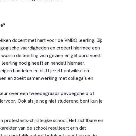
je?
kken docent met hart voor de VMBO leerling. Jij:
agogische vaardigheden en creëert hiermee een
t waarin de leerling zich gezien en gehoord voelt.
 leerling nodig heeft en handelt hiernaar.
 eigen handelen en blijft jezelf ontwikkelen.
en en zoekt samenwerking met collega’s en
orkeur over een tweedegraads bevoegdheid of
ervoor; Ook als je nog niet studerend bent kun je
protestants-christelijke school. Het zichtbare en
 karakter van de school resulteert erin dat
het christelijk geloof betekent voor hen en de