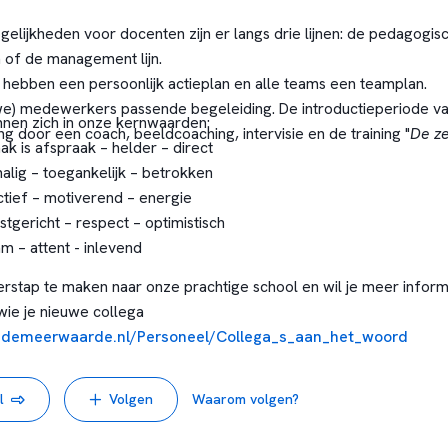
lijkheden voor docenten zijn er langs drie lijnen: de pedagogisch
n of de management lijn.
hebben een persoonlijk actieplan en alle teams een teamplan.
we) medewerkers passende begeleiding. De introductieperiode v
en zich in onze kernwaarden:
ding door een coach, beeldcoaching, intervisie en de training "
De ze
ak is afspraak – helder – direct
halig – toegankelijk – betrokken
tief – motiverend – energie
tgericht – respect – optimistisch
m – attent - inlevend
stap te maken naar onze prachtige school en wil je meer inform
wie je nieuwe collega
.demeerwaarde.nl/Personeel/Collega_s_aan_het_woord
l
Volgen
Waarom volgen?