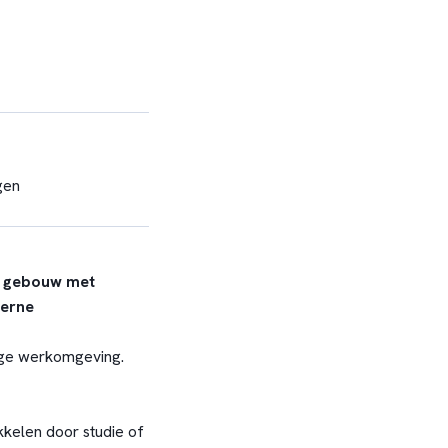
gen
rn gebouw met
derne
ige werkomgeving.
kelen door studie of