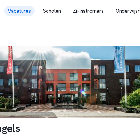
Vacatures
Scholen
Zij-instromers
Onderwijsr
gels