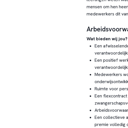
mensen om hen heen.
medewerkers dit van 
Arbeidsvoorw
Wat bieden wij jou?
Een afwisselende
verantwoordelijk
Een positief wer
verantwoordelij
Medewerkers wor
onderwijsontwikk
Ruimte voor pers
Een flexcontract
zwangerschapsve
Arbeidsvoorwaa
Een collectieve 
premie volledig