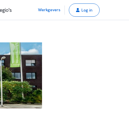
egio's
Werkgevers
Log in