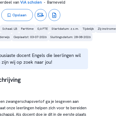
erdeel van
ViA scholen
-
Barneveld
Opslaan
Schaal: LB
Parttime
0,6 FTE
Startdatum: z.s.m.
Tijdelijk
Zij-instrome
erwijs
Geplaatst: 03-07-2026
Sluitingsdatum: 28-08-2026
ousiaste docent Engels die leerlingen wil
zijn wij op zoek naar jou!
hrijving
een zwangerschapsverlof ga je lesgeven aan
gaat onze leerlingen helpen zich voor te bereiden
schappij. Als docent doe je dit in de eerste plaats