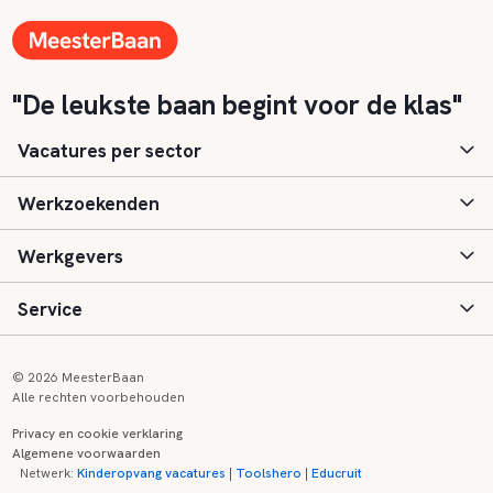
"De leukste baan begint voor de klas"
Vacatures per sector
Werkzoekenden
Basisonderwijs
Werkgevers
Speciaal (basis) onderwijs
Aanmelden
Service
Voortgezet onderwijs
Vacatures
Inloggen
Voortgezet speciaal onderwijs
Scholen
Informatie
Contact
© 2026 MeesterBaan
Alle rechten voorbehouden
Middelbaar beroepsonderwijs
Opleidingen
Tarieven
FAQ
Privacy en cookie verklaring
Algemene voorwaarden
Kinderopvang
Zij-instroom informatie
Registreren
Onderwijs links
Netwerk:
Kinderopvang vacatures
|
Toolshero
|
Educruit