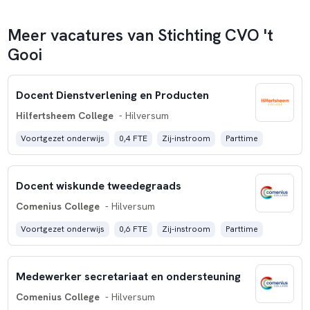
bijdrage aan de huidige en toekomstige samenleving.
Meer vacatures van Stichting CVO 't
Gooi
Docent Dienstverlening en Producten
Hilfertsheem College
- Hilversum
Voortgezet onderwijs
0,4 FTE
Zij-instroom
Parttime
Docent wiskunde tweedegraads
Comenius College
- Hilversum
Voortgezet onderwijs
0,6 FTE
Zij-instroom
Parttime
Medewerker secretariaat en ondersteuning
Comenius College
- Hilversum