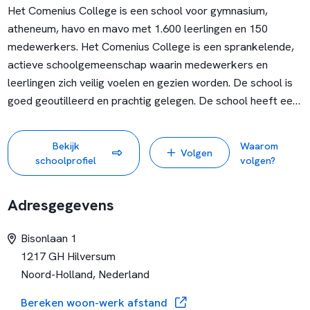
Het Comenius College is een school voor gymnasium,
atheneum, havo en mavo met 1.600 leerlingen en 150
medewerkers. Het Comenius College is een sprankelende,
actieve schoolgemeenschap waarin medewerkers en
leerlingen zich veilig voelen en gezien worden. De school is
goed geoutilleerd en prachtig gelegen. De school heeft een
christelijke identiteit en maakt deel uit van de stichting CVO
‘t Gooi.
Uitgangspunt voor het onderwijs op het Comenius
Bekijk
Waarom
Volgen
College is talentontwikkeling van de leerlingen. Daartoe is
schoolprofiel
volgen?
er een breed en verdiepend aanbod in de talen,
wetenschap, bètavakken, sport en kunst. Aan de school zijn
Adresgegevens
diverse keurmerken verleend, zoals Topsport Talentschool,
WON, Gezonde School en Bètapartner.
Bisonlaan 1
Het Comenius College is een officiële cultuurprofielschool.
1217 GH Hilversum
Cultuuronderwijs is volgens ons een essentieel onderdeel
Noord-Holland, Nederland
van de persoonlijke en maatschappelijke ontwikkeling van
onze leerlingen. In het verlengde van onze schoolvisie,
Bereken woon-werk afstand