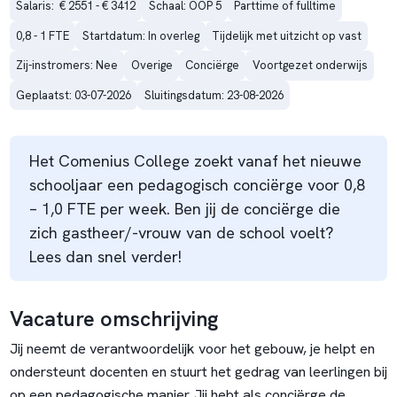
Salaris:  € 2551 - € 3412
Schaal: OOP 5
Parttime of fulltime
0,8 - 1 FTE
Startdatum: In overleg
Tijdelijk met uitzicht op vast
Zij-instromers: Nee
Overige
Conciërge
Voortgezet onderwijs
Geplaatst: 03-07-2026
Sluitingsdatum: 23-08-2026
Het Comenius College zoekt vanaf het nieuwe
schooljaar een pedagogisch conciërge voor 0,8
– 1,0 FTE per week. Ben jij de conciërge die
zich gastheer/-vrouw van de school voelt?
Lees dan snel verder!
Vacature omschrijving
Jij neemt de verantwoordelijk voor het gebouw, je helpt en
ondersteunt docenten en stuurt het gedrag van leerlingen bij
op een pedagogische manier. Jij hebt als conciërge de