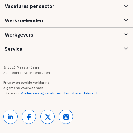
Vacatures per sector
Werkzoekenden
Basisonderwijs
Werkgevers
Speciaal (basis) onderwijs
Aanmelden
Service
Voortgezet onderwijs
Vacatures
Inloggen
Voortgezet speciaal onderwijs
Scholen
Informatie
Contact
© 2026 MeesterBaan
Alle rechten voorbehouden
Middelbaar beroepsonderwijs
Opleidingen
Tarieven
FAQ
Privacy en cookie verklaring
Algemene voorwaarden
Kinderopvang
Zij-instroom informatie
Registreren
Onderwijs links
Netwerk:
Kinderopvang vacatures
|
Toolshero
|
Educruit
Hoger beroepsonderwijs
Banenmarkten
Referenties
Over ons
Onderwijsregio's
Contact
Partners