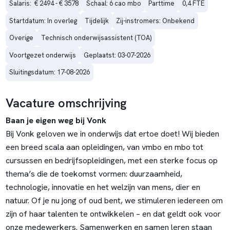
Salaris:  € 2494 - € 3578
Schaal: 6 cao mbo
Parttime
0,4 FTE
Startdatum: In overleg
Tijdelijk
Zij-instromers: Onbekend
Overige
Technisch onderwijsassistent (TOA)
Voortgezet onderwijs
Geplaatst: 03-07-2026
Sluitingsdatum: 17-08-2026
Vacature omschrijving
Baan je eigen weg bij Vonk
Bij Vonk geloven we in onderwijs dat ertoe doet! Wij bieden
een breed scala aan opleidingen, van vmbo en mbo tot
cursussen en bedrijfsopleidingen, met een sterke focus op
thema’s die de toekomst vormen: duurzaamheid,
technologie, innovatie en het welzijn van mens, dier en
natuur. Of je nu jong of oud bent, we stimuleren iedereen om
zijn of haar talenten te ontwikkelen – en dat geldt ook voor
onze medewerkers. Samenwerken en samen leren staan