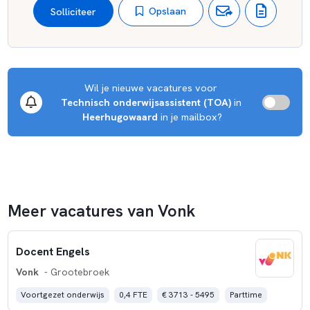
Opslaan
Solliciteer
Wil je nieuwe vacatures voor 
Technisch onderwijsassistent (TOA)
 in 
Heerhugowaard
 in je mailbox?
Meer vacatures van Vonk
Docent Engels
Vonk
- Grootebroek
Voortgezet onderwijs
0,4 FTE
€ 3713 - 5495
Parttime