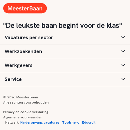
"De leukste baan begint voor de klas"
Vacatures per sector
Werkzoekenden
Basisonderwijs
Werkgevers
Speciaal (basis) onderwijs
Aanmelden
Service
Voortgezet onderwijs
Vacatures
Inloggen
Voortgezet speciaal onderwijs
Scholen
Informatie
Contact
© 2026 MeesterBaan
Alle rechten voorbehouden
Middelbaar beroepsonderwijs
Opleidingen
Tarieven
FAQ
Privacy en cookie verklaring
Algemene voorwaarden
Kinderopvang
Zij-instroom informatie
Registreren
Onderwijs links
Netwerk:
Kinderopvang vacatures
|
Toolshero
|
Educruit