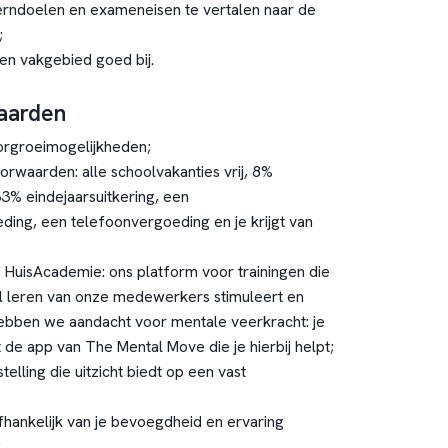
 kerndoelen en exameneisen te vertalen naar de
;
gen vakgebied goed bij.
aarden
oorgroeimogelijkheden;
rwaarden: alle schoolvakanties vrij, 8%
33% eindejaarsuitkering, een
ding, een telefoonvergoeding en je krijgt van
 HuisAcademie: ons platform voor trainingen die
l leren van onze medewerkers stimuleert en
hebben we aandacht voor mentale veerkracht: je
t de app van The Mental Move die je hierbij helpt;
stelling die uitzicht biedt op een vast
afhankelijk van je bevoegdheid en ervaring
;