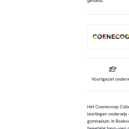
gesteld.
Voortgezet onderw
Het Coenecoop Colleg
leerlingen onderwijs
gymnasium. In Boskoo
tweetalig havo-vwo 