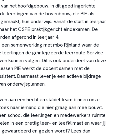
an het hoofdgebouw. In dit goed ingerichte
n de leerlingen van de bovenbouw, die PIE als
emaakt, hun onderwijs. Vanaf de start in leerjaar
aar het CSPE praktijkgericht eindexamen. De
den afgerond in leerjaar 4.
j een samenwerking met mbo Rijnland waar de
 leerlingen de geïntegreerde leerroute Service
 kunnen volgen. Dit is ook onderdeel van deze
 lessen PIE werkt de docent samen met de
sistent. Daarnaast lever je een actieve bijdrage
van onderwijsplannen.
wen aan een hecht en stabiel team binnen onze
p zoek naar iemand die hier graag aan mee bouwt.
een school die leerlingen en medewerkers ruimte
elen in een prettig leer- en leefklimaat en waar jij
nt gewaardeerd en gezien wordt? Lees dan