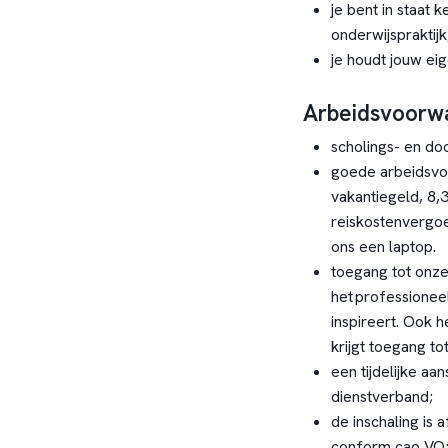
je bent in staat
onderwijspraktijk
je houdt jouw ei
Arbeidsvoorw
scholings- en d
goede arbeidsvoo
vakantiegeld, 8,
reiskostenvergoe
ons een laptop.
toegang tot onze
het professionee
inspireert. Ook 
krijgt toegang to
een tijdelijke aan
dienstverband;
de inschaling is 
conform cao VO