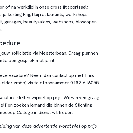
or óf na werktijd in onze cross fit sportzaal;
e korting krijgt bij restaurants, workshops,
uit, garages, beautysalons, webshops, bioscopen
.
ocedure
ouw sollicitatie via Meesterbaan. Graag plannen
tie een gesprek met je in!
deze vacature? Neem dan contact op met Thijs
sleider vmbo) via telefoonnummer
0182-616055
.
vacature stellen wij niet op prijs. Wij werven graag
lf en zoeken iemand die binnen de Stichting
ecoop College in dienst wil treden.
eiding van deze advertentie wordt niet op prijs