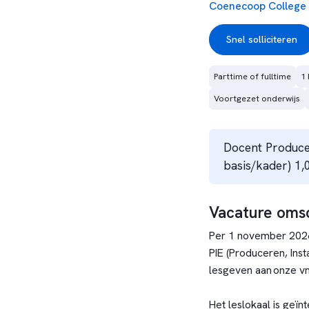
Coenecoop College
Snel solliciteren
Parttime of fulltime
1 
Voortgezet onderwijs
Docent Producer
basis/kader) 1,0
Vacature omsc
Per 1 november 2026
PIE (Produceren, Inst
lesgeven aan onze v
Het leslokaal is geïn