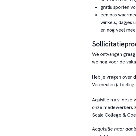
gratis sporten vo
een pas waarmee j
winkels, dagjes 
en nog veel meer
Sollicitatiepr
We ontvangen graag j
we nog voor de vakan
Heb je vragen over 
Vermeulen (afdeling
Aquisitie n.a.v. deze 
onze medewerkers ze
Scala College & Coen
Acquisitie naar aanl