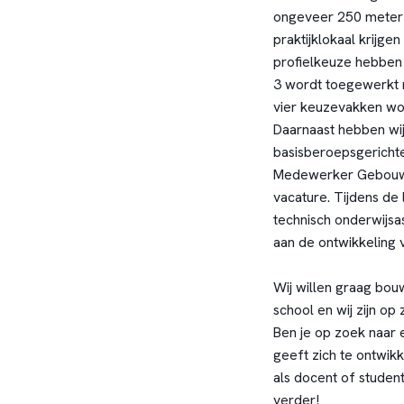
ongeveer 250 meter v
praktijklokaal krijge
profielkeuze hebben g
3 wordt toegewerkt n
vier keuzevakken wor
Daarnaast hebben wi
basisberoepsgerichte
Medewerker Gebouwen
vacature. Tijdens de
technisch onderwijsas
aan de ontwikkeling 
Wij willen graag bou
school en wij zijn o
Ben je op zoek naar 
geeft zich te ontwikk
als docent of stude
verder!