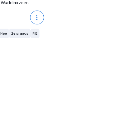
Waddinxveen
 Nee
2e graads
PIE