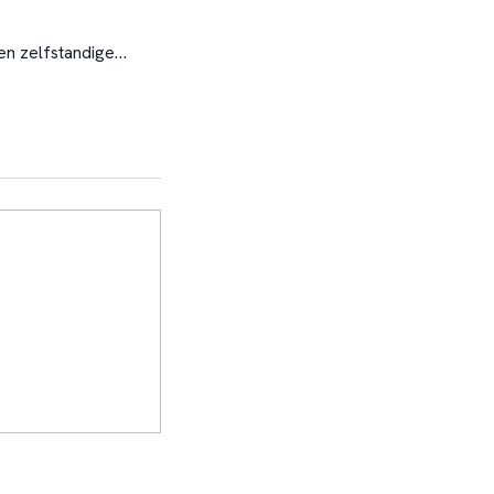
en zelfstandige
tal leidende
ijkheid van de
ieder zijn eigen