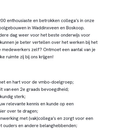
200 enthousiaste en betrokken collega’s in onze
oolgebouwen in Waddinxveen en Boskoop.
ere dag weer voor het beste onderwijs voor
kunnen je beter vertellen over het werken bij het
e medewerkers zelf?
Ontmoet
een aantal van je
e ruimte zij bij ons krijgen!
t met en hart voor de vmbo-doelgroep;
ezit van een 2e graads bevoegdheid;
skundig sterk;
jouw relevante kennis en kunde op een
ier over te dragen;
nwerking met (vak)collega’s en zorgt voor een
et ouders en andere belanghebbenden;