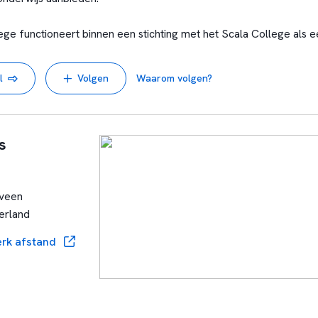
e functioneert binnen een stichting met het Scala College als e
r wordt invulling gegeven aan een gezamenlijke koers met een aan
waarden en strategische thema’s. De leiding en eindverantwoordel
l
Volgen
Waarom volgen?
den van de rector en conrector. De school kent vijf afdelingen met 
s
veen
erland
rk afstand