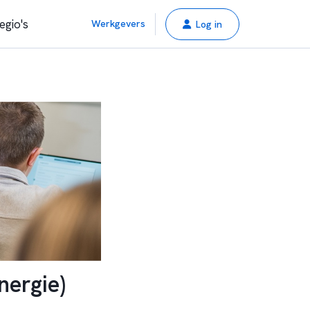
egio's
Werkgevers
Log in
nergie)