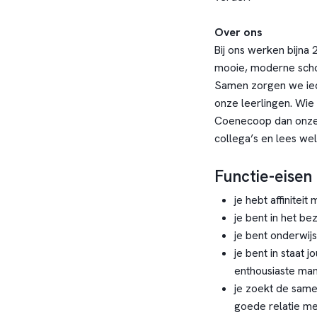
Over ons
Bij ons werken bijna 
mooie, moderne sch
Samen zorgen we ied
onze leerlingen. Wie 
Coenecoop dan onz
collega’s en lees welk
Functie-eisen
je hebt affinitei
je bent in het b
je bent onderwij
je bent in staat 
enthousiaste man
je zoekt de same
goede relatie m