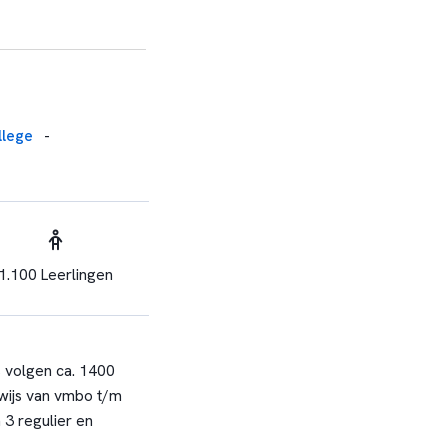
llege
-
1.100 Leerlingen
 volgen ca. 1400
rwijs van vmbo t/m
3 regulier en