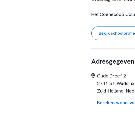
Het Coenecoop Colleg
schoolorganisatie. E
principes, gedeelde 
Bekijk schoolprofie
school ligt in de han
afdelingsleider.
Adresgegeven
Oude Dreef 2
2741 ST Waddinx
Zuid-Holland, Ned
Bereken woon-we