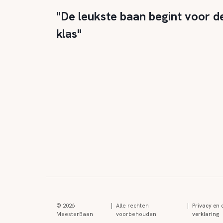
"De leukste baan begint voor d
klas"
© 2026
|
Alle rechten
|
Privacy en 
MeesterBaan
voorbehouden
verklaring