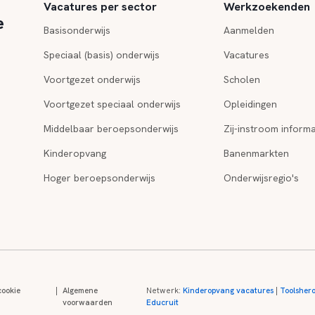
Vacatures per sector
Werkzoekenden
e
Basisonderwijs
Aanmelden
Speciaal (basis) onderwijs
Vacatures
Voortgezet onderwijs
Scholen
Voortgezet speciaal onderwijs
Opleidingen
Middelbaar beroepsonderwijs
Zij-instroom informa
Kinderopvang
Banenmarkten
Hoger beroepsonderwijs
Onderwijsregio's
cookie
|
Algemene
Netwerk:
Kinderopvang vacatures
|
Toolsher
voorwaarden
Educruit