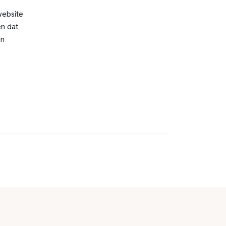
website
n dat
en