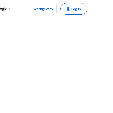
egio's
Werkgevers
Log in