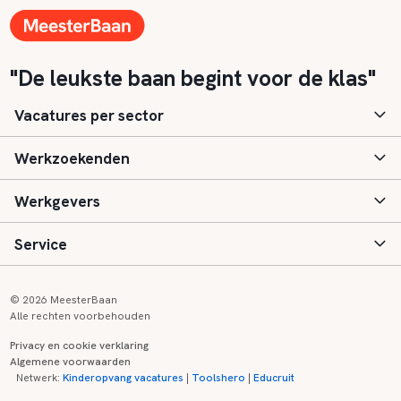
"De leukste baan begint voor de klas"
Vacatures per sector
Werkzoekenden
Basisonderwijs
Werkgevers
Speciaal (basis) onderwijs
Aanmelden
Service
Voortgezet onderwijs
Vacatures
Inloggen
Voortgezet speciaal onderwijs
Scholen
Informatie
Contact
© 2026 MeesterBaan
Alle rechten voorbehouden
Middelbaar beroepsonderwijs
Opleidingen
Tarieven
FAQ
Privacy en cookie verklaring
Algemene voorwaarden
Kinderopvang
Zij-instroom informatie
Registreren
Onderwijs links
Netwerk:
Kinderopvang vacatures
|
Toolshero
|
Educruit