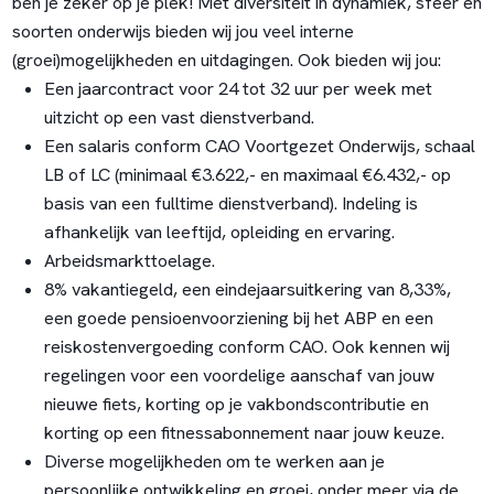
ben je zeker op je plek! Met diversiteit in dynamiek, sfeer en
soorten onderwijs bieden wij jou veel interne
(groei)mogelijkheden en uitdagingen. Ook bieden wij jou:
Een jaarcontract voor 24 tot 32 uur per week met
uitzicht op een vast dienstverband.
Een salaris conform CAO Voortgezet Onderwijs, schaal
LB of LC (minimaal €3.622,- en maximaal €6.432,- op
basis van een fulltime dienstverband). Indeling is
afhankelijk van leeftijd, opleiding en ervaring.
Arbeidsmarkttoelage.
8% vakantiegeld, een eindejaarsuitkering van 8,33%,
een goede pensioenvoorziening bij het ABP en een
reiskostenvergoeding conform CAO. Ook kennen wij
regelingen voor een voordelige aanschaf van jouw
nieuwe fiets, korting op je vakbondscontributie en
korting op een fitnessabonnement naar jouw keuze.
Diverse mogelijkheden om te werken aan je
persoonlijke ontwikkeling en groei, onder meer via de