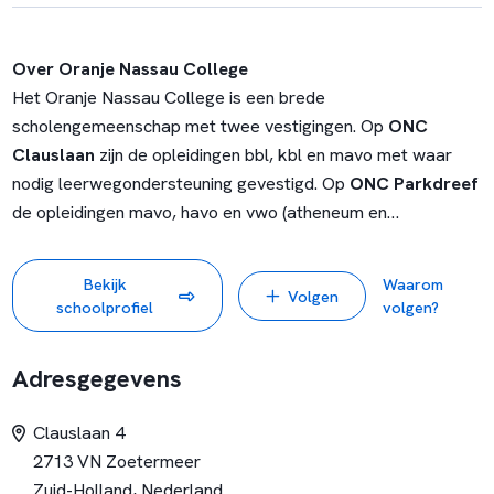
Over Oranje Nassau College
Het Oranje Nassau College is een brede
scholengemeenschap met twee vestigingen. Op
ONC
Clauslaan
zijn de opleidingen bbl, kbl en mavo met waar
nodig leerwegondersteuning gevestigd. Op
ONC Parkdreef
de opleidingen mavo, havo en vwo (atheneum en
gymnasium).
Bekijk
Waarom
Volgen
Het ONC is een open, christelijke school met ruimte en
schoolprofiel
volgen?
respect voor ieders overtuiging. Het is een persoonlijke
school met duidelijke leefregels waar iedereen zichzelf kan
Adresgegevens
en mag zijn. De leerling krijgt bij ons volop de kans om
kennis, vaardigheden en levenservaring op te doen. Het doel
Clauslaan 4
is om elke leerling een niveau te laten halen dat past bij zijn
2713 VN Zoetermeer
of haar talent. Dit doen we door te variëren in
Zuid-Holland, Nederland