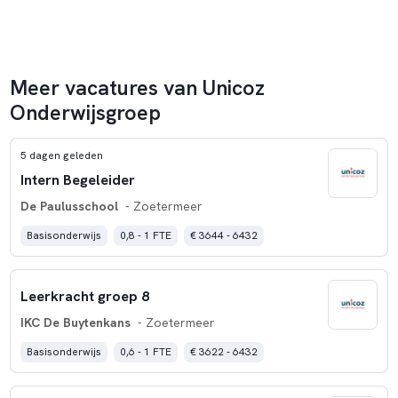
ontwikkelen en vooral veel ruimte! De hele dag!
Locatie
van ONC Clauslaan: Clauslaan 4, 2713 VN Zoetermeer.
Meer vacatures van Unicoz
Onderwijsgroep
5 dagen geleden
Intern Begeleider
De Paulusschool
- Zoetermeer
Basisonderwijs
0,8 - 1 FTE
€ 3644 - 6432
Leerkracht groep 8
IKC De Buytenkans
- Zoetermeer
Basisonderwijs
0,6 - 1 FTE
€ 3622 - 6432