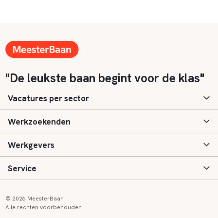
"De leukste baan begint voor de klas"
Vacatures per sector
Werkzoekenden
Basisonderwijs
Werkgevers
Speciaal (basis) onderwijs
Aanmelden
Service
Voortgezet onderwijs
Vacatures
Inloggen
Voortgezet speciaal onderwijs
Scholen
Informatie
Contact
© 2026 MeesterBaan
Alle rechten voorbehouden
Middelbaar beroepsonderwijs
Opleidingen
Tarieven
FAQ