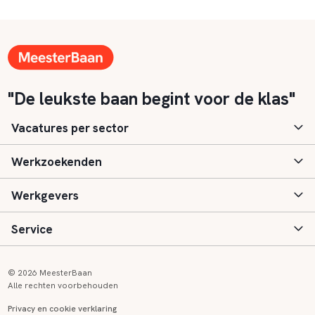
"De leukste baan begint voor de klas"
Vacatures per sector
Werkzoekenden
Basisonderwijs
Werkgevers
Speciaal (basis) onderwijs
Aanmelden
Service
Voortgezet onderwijs
Vacatures
Inloggen
Voortgezet speciaal onderwijs
Scholen
Informatie
Contact
© 2026 MeesterBaan
Alle rechten voorbehouden
Middelbaar beroepsonderwijs
Opleidingen
Tarieven
FAQ
Privacy en cookie verklaring