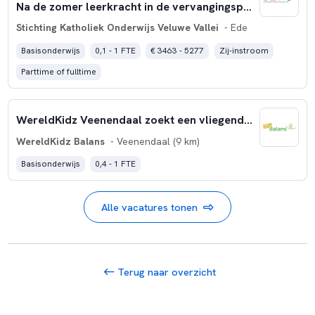
Na de zomer leerkracht in de vervangingspool van Skovv?
Stichting Katholiek Onderwijs Veluwe Vallei
- Ede
Basisonderwijs
0,1 - 1 FTE
€ 3463 - 5277
Zij-instroom
Parttime of fulltime
WereldKidz Veenendaal zoekt een vliegende keep leerkracht
WereldKidz Balans
- Veenendaal (9 km)
Basisonderwijs
0,4 - 1 FTE
Alle vacatures tonen
Terug naar overzicht