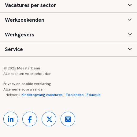
Vacatures per sector
Werkzoekenden
Basisonderwijs
Werkgevers
Speciaal (basis) onderwijs
Aanmelden
Service
Voortgezet onderwijs
Vacatures
Inloggen
Voortgezet speciaal onderwijs
Scholen
Informatie
Contact
© 2026 MeesterBaan
Alle rechten voorbehouden
Middelbaar beroepsonderwijs
Opleidingen
Tarieven
FAQ
Privacy en cookie verklaring
Algemene voorwaarden
Kinderopvang
Zij-instroom informatie
Registreren
Onderwijs links
Netwerk:
Kinderopvang vacatures
|
Toolshero
|
Educruit
Hoger beroepsonderwijs
Banenmarkten
Referenties
Over ons
Onderwijsregio's
Contact
Partners