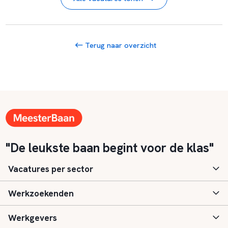
Terug naar overzicht
"De leukste baan begint voor de klas"
Vacatures per sector
Werkzoekenden
Basisonderwijs
Werkgevers
Speciaal (basis) onderwijs
Aanmelden