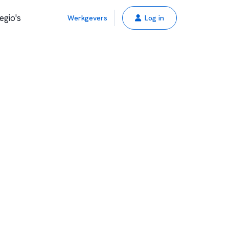
egio's
Werkgevers
Log in