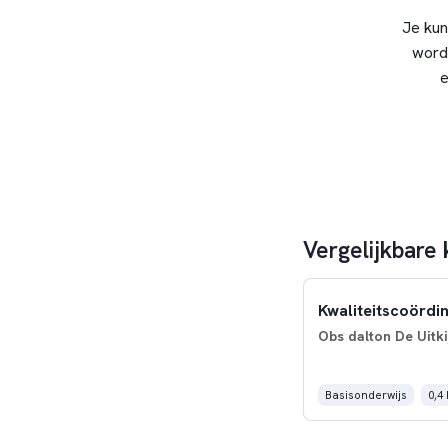
Je kun
word
e
Vergelijkbare 
Kwaliteitscoördi
Obs dalton De Uitki
Basisonderwijs
0,4