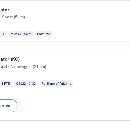
nator
- Soest (5 km)
 FTE
€ 3644 - 6432
Parttime
ator (KC)
hool
- Nieuwegein (31 km)
- 1 FTE
€ 3622 - 6432
Parttime of fulltime
nen