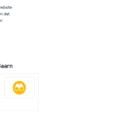
website
n dat
en
Baarn