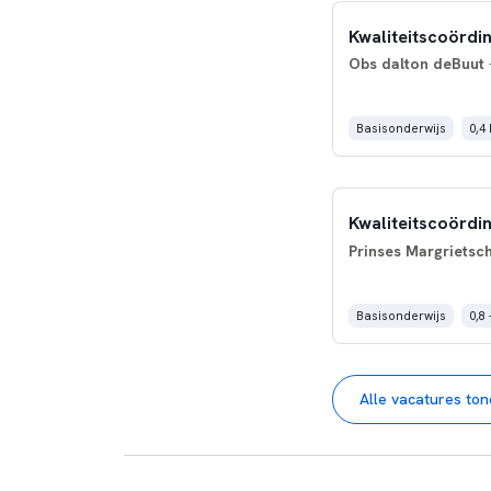
Kwaliteitscoördi
Obs dalton deBuut
Basisonderwijs
0,4
Kwaliteitscoördin
Prinses Margrietsc
Basisonderwijs
0,8 
Alle vacatures to