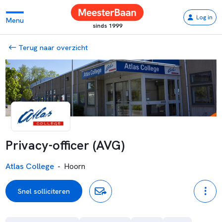
Log in
Menu
sinds 1999
Terug naar overzicht
Privacy-officer (AVG)
Atlas College
-
Hoorn
Snel solliciteren