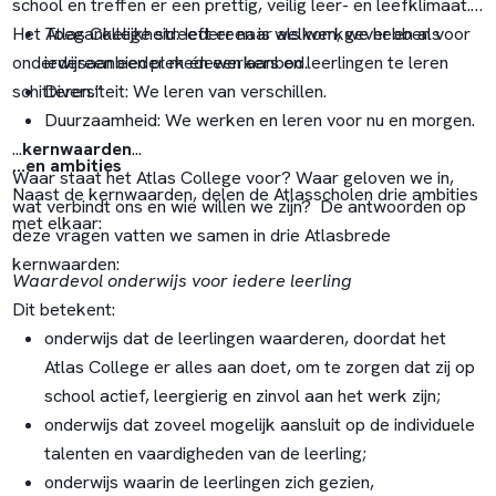
school en treffen er een prettig, veilig leer- en leefklimaat.
Het Atlas College streeft er naar als werkgever en als
Toegankelijkheid: Iedereen is welkom, we hebben voor
onderwijsaanbieder medewerkers en leerlingen te leren
iedereen een plek én een aanbod.
schitteren.“
Diversiteit: We leren van verschillen.
Duurzaamheid: We werken en leren voor nu en morgen.
...
kernwaarden
...
...en ambities
Waar staat het Atlas College voor? Waar geloven we in,
Naast de kernwaarden, delen de Atlasscholen drie ambities
wat verbindt ons en wie willen we zijn? De antwoorden op
met elkaar:
deze vragen vatten we samen in drie Atlasbrede
kernwaarden:
Waardevol onderwijs voor iedere leerling
Dit betekent:
onderwijs dat de leerlingen waarderen, doordat het
Atlas College er alles aan doet, om te zorgen dat zij op
school actief, leergierig en zinvol aan het werk zijn;
onderwijs dat zoveel mogelijk aansluit op de individuele
talenten en vaardigheden van de leerling;
onderwijs waarin de leerlingen zich gezien,