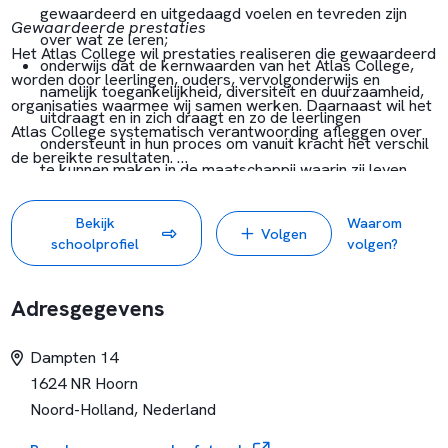
gewaardeerd en uitgedaagd voelen en tevreden zijn
Gewaardeerde prestaties
over wat ze leren;
Het Atlas College wil prestaties realiseren die gewaardeerd
onderwijs dat de kernwaarden van het Atlas College,
worden door leerlingen, ouders, vervolgonderwijs en
namelijk toegankelijkheid, diversiteit en duurzaamheid,
organisaties waarmee wij samen werken. Daarnaast wil het
uitdraagt en in zich draagt en zo de leerlingen
Atlas College systematisch verantwoording afleggen over
ondersteunt in hun proces om vanuit kracht het verschil
de bereikte resultaten.
te kunnen maken in de maatschappij waarin zij leven.
Krachtige collega's
Bekijk
Waarom
Volgen
Krachtige collega's zijn nodig om de ambities te kunnen
schoolprofiel
volgen?
verwezenlijken. Het zijn collega's die de regie kunnen en
willen nemen over hun eigen taken en ontwikkeling en
Adresgegevens
daarover in overleg blijven. En collega's die zich er bewust
van zijn, dat zij deel uitmaken van een professionele
Dampten 14
leergemeenschap.
1624 NR Hoorn
De kernwaarden en ambities vormen de rode draad in wat
Noord-Holland, Nederland
de Atlasscholen samenbindt tot Atlas College.